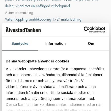
Automatbevattning
Vattenkoppling snabbkoppling 1/2″ matarledning
40
kr
Artikelnummer:
990090000
Samtycke
Information
Om
Lägg till i varukorg
Denna webbplats använder cookies
Vi använder enhetsidentifierare för att anpassa innehållet
och annonserna till användarna, tillhandahålla funktioner
Automatbevattning
för sociala medier och analysera vår trafik. Vi
Vattenkoppling ändstopp 1/2″ matarledning
vidarebefordrar även sådana identifierare och annan
22
kr
information från din enhet till de sociala medier och
annons- och analysföretag som vi samarbetar med.
Artikelnummer:
990350000
Dessa kan i sin tur kombinera informationen med annan
information som du har tillhandahållit eller som de har