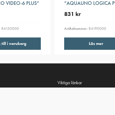
 VIDEO-6 PLUS”
”AQUAUNO LOGICA P
831
kr
:
84130000
Artikelnummer:
84190000
till i varukorg
Läs mer
Viktiga länkar
Villkor & integritetspolicy
tanken.se
Tillgänglighetsredogörelse
Vårt sortiment
Kundspecifik tillverkning