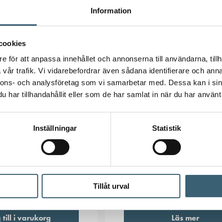
Information
cookies
e för att anpassa innehållet och annonserna till användarna, tillh
vår trafik. Vi vidarebefordrar även sådana identifierare och anna
nnons- och analysföretag som vi samarbetar med. Dessa kan i sin
har tillhandahållit eller som de har samlat in när du har använt 
ATTNING
AUTOMATBEVATTNING
vägskoppling 3/4″
Claber vattendator ”DU
Inställningar
Statistik
SELECT”
1 624
kr
Tillåt urval
:
91589
Artikelnummer:
84880000
till i varukorg
Läs mer