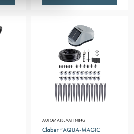
AUTOMATBEVATTNING
Claber ”AQUA-MAGIC