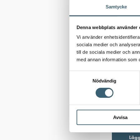
Samtycke
Denna webbplats använder 
Vi använder enhetsidentifierar
sociala medier och analysera 
till de sociala medier och a
med annan information som du 
AUTOMATBEV
Samtyckesval
Claber 2-
Nödvändig
utv. gga
224
kr
Avvisa
Artikelnummer
Lägg 