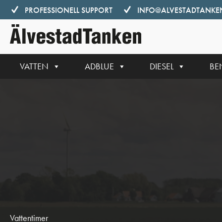
Hoppa
PROFESSIONELL SUPPORT
INFO@ALVESTADTANKEN
till
innehåll
VATTEN
ADBLUE
DIESEL
BE
Vattentimer