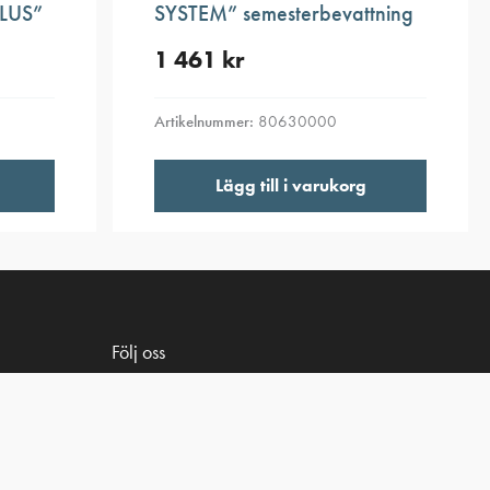
LUS”
SYSTEM” semesterbevattning
1 461
kr
Artikelnummer:
80630000
Lägg till i varukorg
Följ oss