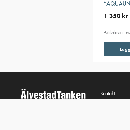
”AQUAUNO
1 350
kr
Artikelnummer
Lägg 
Kontakt
013-39 30 90
info@alvestad
Algolgatan 7