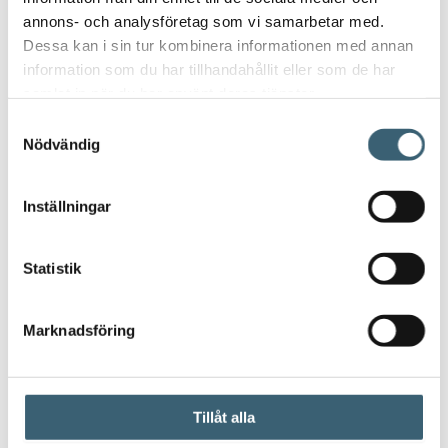
annons- och analysföretag som vi samarbetar med.
Dessa kan i sin tur kombinera informationen med annan
information som du har tillhandahållit eller som de har
samlat in när du har använt deras tjänster.
Samtyckesval
Nödvändig
Inställningar
Statistik
AUTOMATBEVATTNING
Claber POP-UP sprinkler 360° – 4″
Marknadsföring
93
kr
Tillåt alla