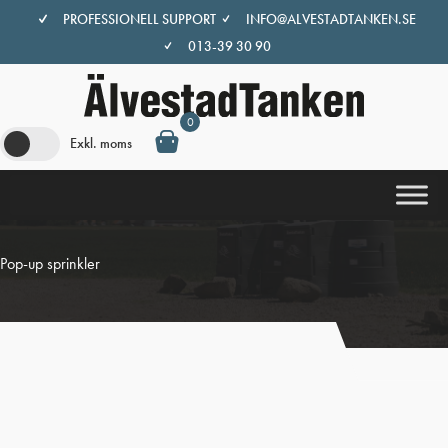
Hoppa
PROFESSIONELL SUPPORT
INFO@ALVESTADTANKEN.SE
till
013-39 30 90
innehåll
0
Exkl. moms
Pop-up sprinkler