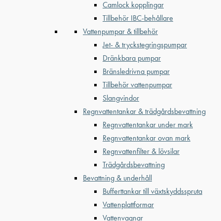
Camlock kopplingar
Tillbehör IBC-behållare
Vattenpumpar & tillbehör
Jet- & tryckstegringspumpar
Dränkbara pumpar
Bränsledrivna pumpar
Tillbehör vattenpumpar
Slangvindor
Regnvattentankar & trädgårdsbevattning
Regnvattentankar under mark
Regnvattentankar ovan mark
Regnvattenfilter & lövsilar
Trädgårdsbevattning
Bevattning & underhåll
Bufferttankar till växtskyddsspruta
Vattenplattformar
Vattenvagnar