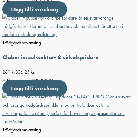
Artikelnummer:
87530000
Lägg till i varukorg
Trädgårdsbevattning
Claber impulssektor- & cirkelspridare
269
kr
336,25
kr
Artikelnummer:
87070000
Lägg till i varukorg
Trädgårdsbevattning