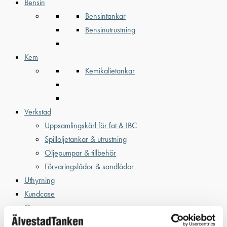
Bensin
Bensintankar
Bensinutrustning
Kem
Kemikalietankar
Verkstad
Uppsamlingskärl för fat & IBC
Spilloljetankar & utrustning
Oljepumpar & tillbehör
Förvaringslådor & sandlådor
Uthyrning
Kundcase
Om oss
Nyheter