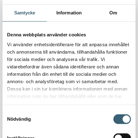
Kundspecifik tillverkning
Kontakt
Samtycke
Information
Om
Denna webbplats använder cookies
Vi använder enhetsidentifierare för att anpassa innehållet
och annonserna till användarna, tillhandahålla funktioner
för sociala medier och analysera vår trafik. Vi
Vattenspridare
vidarebefordrar även sådana identifierare och annan
information från din enhet till de sociala medier och
annons- och analysföretag som vi samarbetar med.
Dessa kan i sin tur kombinera informationen med annan
information som du har tillhandahållit eller som de har
samlat in när du har använt deras tjänster.
Trädgårdsbevattning
Samtyckesval
Nödvändig
Claber ”MULTI-JET” vattenspridare