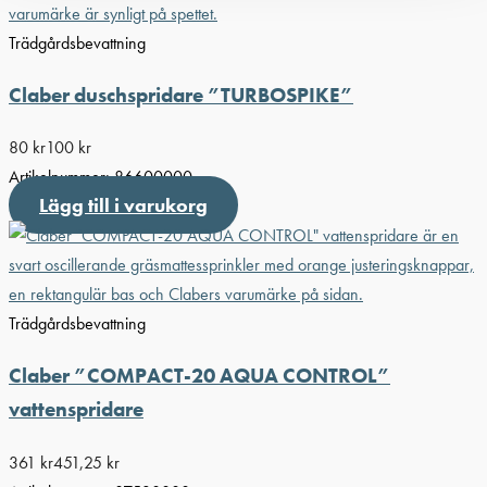
Trädgårdsbevattning
Claber duschspridare ”TURBOSPIKE”
80
kr
100
kr
Artikelnummer:
86600000
Lägg till i varukorg
Trädgårdsbevattning
Claber ”COMPACT-20 AQUA CONTROL”
vattenspridare
361
kr
451,25
kr