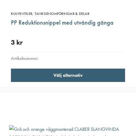
KULVENTILER, TANKGENOMFÖRINGAR & DELAR
PP Reduktionsnippel med utvändig gänga
3
kr
Artikelnummer:
Den
Välj alternativ
här
produ
har
flera
varian
De
olika