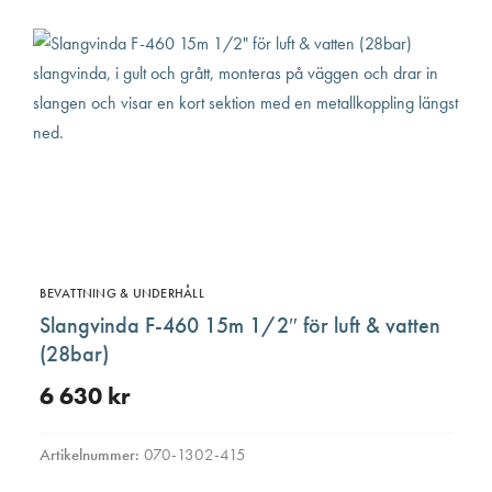
De
olika
altern
kan
väljas
på
produ
BEVATTNING & UNDERHÅLL
Slangvinda F-460 15m 1/2″ för luft & vatten
(28bar)
6 630
kr
Artikelnummer:
070-1302-415