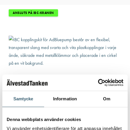
produ
har
ANSLUTS PÅ IBC-KRANEN
flera
varian
De
olika
altern
kan
väljas
på
produ
Samtycke
Information
Om
ADBLUEPUMPAR & TILLBEHÖR
IBC kopplingskit för AdBluepump
Denna webbplats använder cookies
Vi använder enhetsidentifierare för att anpassa innehållet