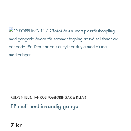
har
flera
varian
De
olika
altern
kan
väljas
på
produ
KULVENTILER, TANKGENOMFÖRINGAR & DELAR
PP muff med invändig gänga
7
kr