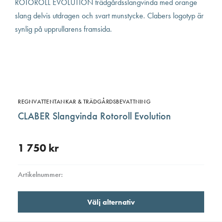
altern
kan
väljas
på
produ
REGNVATTENTANKAR & TRÄDGÅRDSBEVATTNING
CLABER Slangvinda Rotoroll Evolution
1 750
kr
Artikelnummer:
Den
Välj alternativ
här