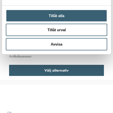
Tillåt alla
TANKUTRUSTNING
Högnivålarm för tankar & pumpstationer
Tillåt urval
1 920
kr
Avvisa
Artikelnummer:
Den
Välj alternativ
här
produ
har
flera
varian
De