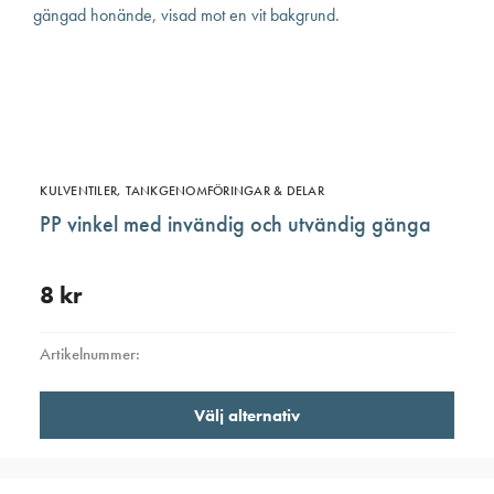
KULVENTILER, TANKGENOMFÖRINGAR & DELAR
PP vinkel med invändig och utvändig gänga
8
kr
Artikelnummer:
Den
Välj alternativ
här
produ