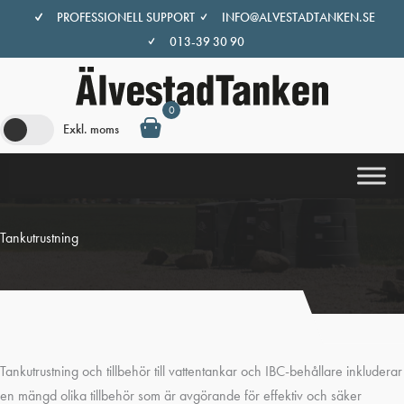
Hoppa
PROFESSIONELL SUPPORT
INFO@ALVESTADTANKEN.SE
till
013-39 30 90
innehåll
0
Exkl. moms
Tankutrustning
Tankutrustning och tillbehör till vattentankar och IBC-behållare inkluderar
en mängd olika tillbehör som är avgörande för effektiv och säker