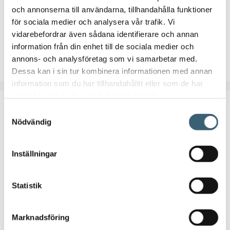
906
kr
680
kr
och annonserna till användarna, tillhandahålla funktioner
för sociala medier och analysera vår trafik. Vi
Artikelnummer:
F15515000
vidarebefordrar även sådana identifierare och annan
information från din enhet till de sociala medier och
annons- och analysföretag som vi samarbetar med.
Lägg till i varukorg
Dessa kan i sin tur kombinera informationen med annan
information som du har tillhandahållit eller som de har
samlat in när du har använt deras tjänster.
Samtyckesval
Nödvändig
Inställningar
Statistik
Marknadsföring