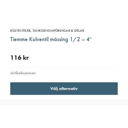
produ
KULVENTILER, TANKGENOMFÖRINGAR & DELAR
Tiemme Kulventil mässing 1/2 – 4″
116
kr
Artikelnummer:
Den
Välj alternativ
här
produ
har
flera
varian