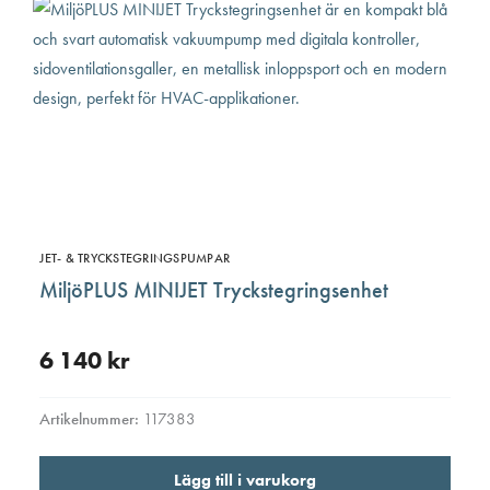
olika
altern
kan
väljas
på
produ
JET- & TRYCKSTEGRINGSPUMPAR
MiljöPLUS MINIJET Tryckstegrings­enhet
6 140
kr
Artikelnummer:
117383
Lägg till i varukorg