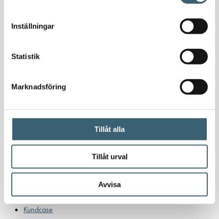
Oljetankar 200-9000 liter
Bensin
Inställningar
Bensintankar
Bensinutrustning
Statistik
Kem
Marknadsföring
Kemikalietankar
Tillåt alla
Verkstad
Uppsamlingskärl för fat & IBC
Spilloljetankar & utrustning
Tillåt urval
Oljepumpar & tillbehör
Förvaringslådor & sandlådor
Avvisa
Uthyrning
Kundcase