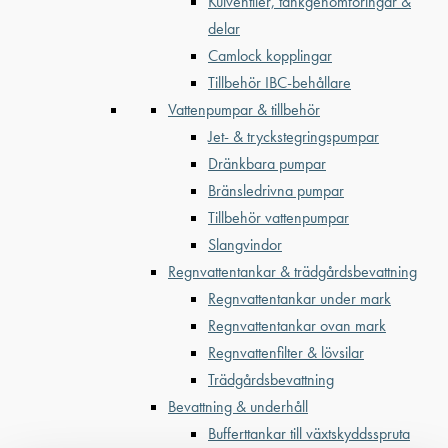
Kulventiler, tankgenomföringar &
delar
Camlock kopplingar
Tillbehör IBC-behållare
Vattenpumpar & tillbehör
Jet- & tryckstegringspumpar
Dränkbara pumpar
Bränsledrivna pumpar
Tillbehör vattenpumpar
Slangvindor
Regnvattentankar & trädgårdsbevattning
Regnvattentankar under mark
Regnvattentankar ovan mark
Regnvattenfilter & lövsilar
Trädgårdsbevattning
Bevattning & underhåll
Bufferttankar till växtskyddsspruta