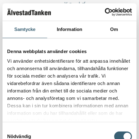
Vattenplattformar
Vattenvagnar
Nödvattenutrustning
Oljeavskiljare & Fettavskiljare
Samtycke
Information
Om
Specialsvetsade lagringstankar
Ståltankar för lagring, transport & process
Denna webbplats använder cookies
Vi använder enhetsidentifierare för att anpassa innehållet
AdBlue
och annonserna till användarna, tillhandahålla funktioner
AdBluetankar
för sociala medier och analysera vår trafik. Vi
AdBlue transporttankar
vidarebefordrar även sådana identifierare och annan
AdBluepumpar & tillbehör
information från din enhet till de sociala medier och
Diesel
annons- och analysföretag som vi samarbetar med.
Transporttankar Diesel
Dessa kan i sin tur kombinera informationen med annan
Dieselpumpar & tillbehör
information som du har tillhandahållit eller som de har
samlat in när du har använt deras tjänster.
Dieseltankar 1200-9000 liter
Dieseltank reservdelar & tillbehör
Samtyckesval
Nödvändig
Dieseltankar ADR 500-3000 liter