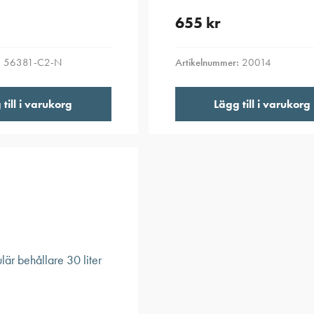
655
kr
:
56381-C2-N
Artikelnummer:
20014
till i varukorg
Lägg till i varukorg