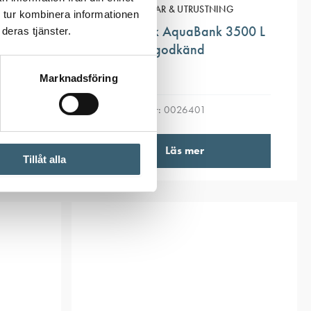
R
VATTENTANKAR & UTRUSTNING
 tur kombinera informationen
225 L
Vattentank AquaBank 3500 L
deras tjänster.
livsmedelsgodkänd
Marknadsföring
Artikelnummer:
0026401
Läs mer
Tillåt alla