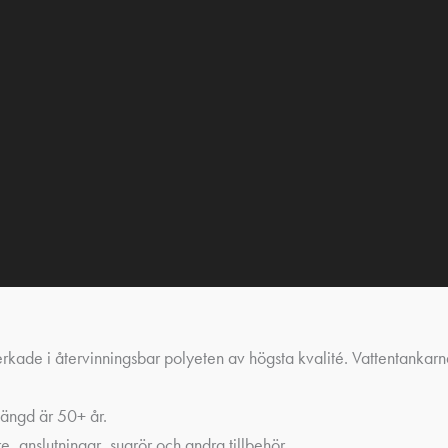
kade i återvinningsbar polyeten av högsta kvalité. Vattentankarna 
längd är 50+ år.
, anslutningar, sugrör och andra tillbehör.