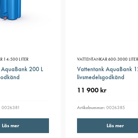
 14-500 LITER
VATTENTANKAR 600-3000 LITE
k AquaBank 200 L
Vattentank AquaBank 1
sgodkänd
livsmedelsgodkänd
11 900
kr
:
0026381
Artikelnummer:
0026385
Läs mer
Läs mer