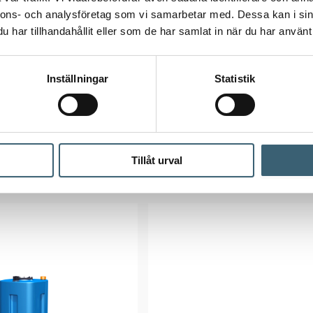
TANKAR OVAN MARK
VATTENTANKAR 600-3000 LITE
nnons- och analysföretag som vi samarbetar med. Dessa kan i sin
Regnvattentank
Vattentank Aquabank 1
har tillhandahållit eller som de har samlat in när du har använt 
livsmedelsgodkänd
13 500
kr
Inställningar
Statistik
:
0026599
Artikelnummer:
0026391
Läs mer
Läs mer
Tillåt urval