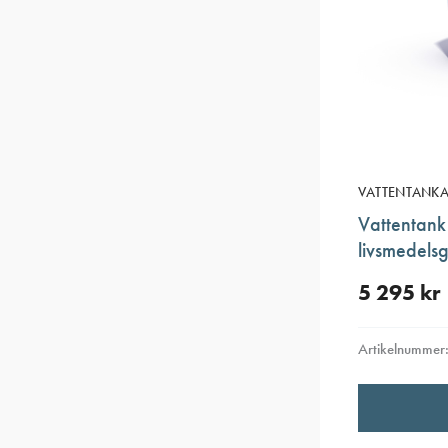
VATTENTANKAR
Vattentan
livsmedel
5 295
kr
Artikelnummer