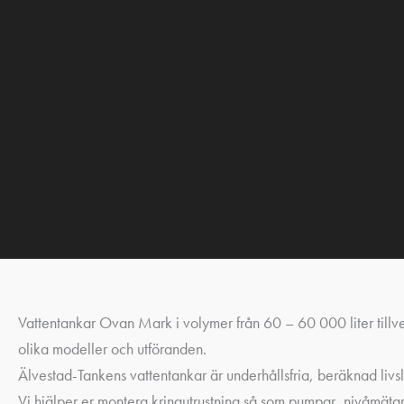
Vattentankar Ovan Mark i volymer från 60 – 60 000 liter tillver
olika modeller och utföranden.
Älvestad-Tankens vattentankar är underhållsfria, beräknad livs
Vi hjälper er montera kringutrustning så som pumpar, nivåmätare