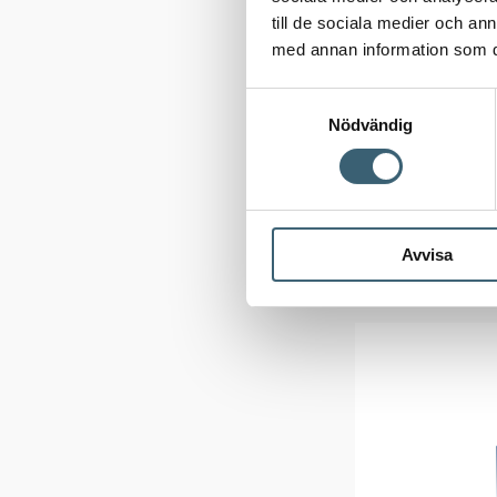
REGNVATTEN
till de sociala medier och a
Aquabank 
med annan information som du 
9000L
Samtyckesval
Nödvändig
Artikelnummer
Avvisa