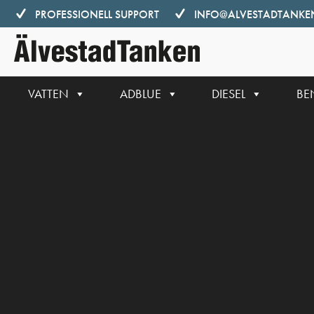
Hoppa
PROFESSIONELL SUPPORT
INFO@ALVESTADTANKEN
till
innehåll
VATTEN
ADBLUE
DIESEL
BE