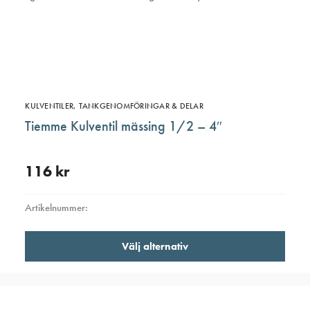
KULVENTILER, TANKGENOMFÖRINGAR & DELAR
Tiemme Kulventil mässing 1/2 – 4″
116
kr
Artikelnummer:
Den
Välj alternativ
här
produ
har