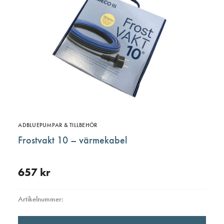
olika
altern
kan
väljas
på
produ
ADBLUEPUMPAR & TILLBEHÖR
Frostvakt 10 – värmekabel
657
kr
Artikelnummer:
Den