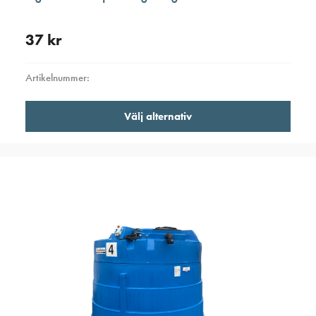
37
kr
Artikelnummer:
Den
Välj alternativ
här
produ
har
flera
varian
De
olika
altern
kan
väljas