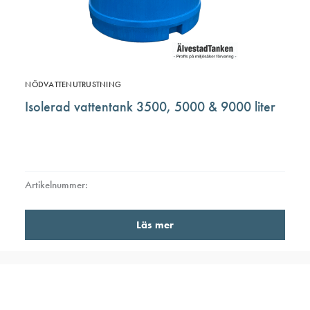
på
produ
NÖDVATTENUTRUSTNING
Isolerad vattentank 3500, 5000 & 9000 liter
Artikelnummer:
Läs mer