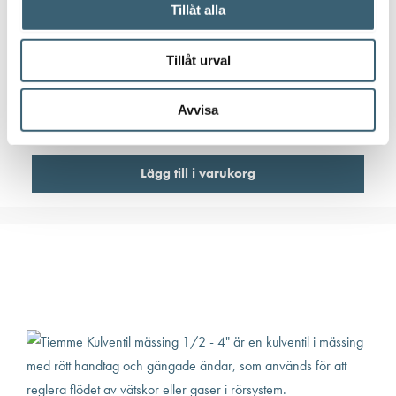
Tillåt alla
MiljöPLUS MINIJET Tryckstegrings­enhet
Tillåt urval
6 140
kr
Avvisa
Artikelnummer:
117383
Lägg till i varukorg