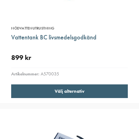
NÖDVATTENUTRUSTNING
Vattentank BC livsmedelsgodkänd
899
kr
Artikelnummer:
A570035
Den
Välj alternativ
här
produ
har
flera
varian
De