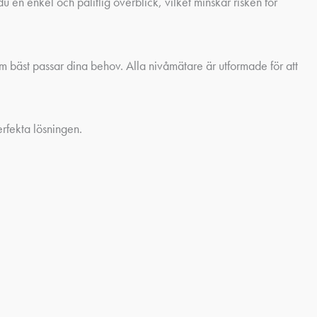
u en enkel och pålitlig överblick, vilket minskar risken för
som bäst passar dina behov. Alla nivåmätare är utformade för att
erfekta lösningen.