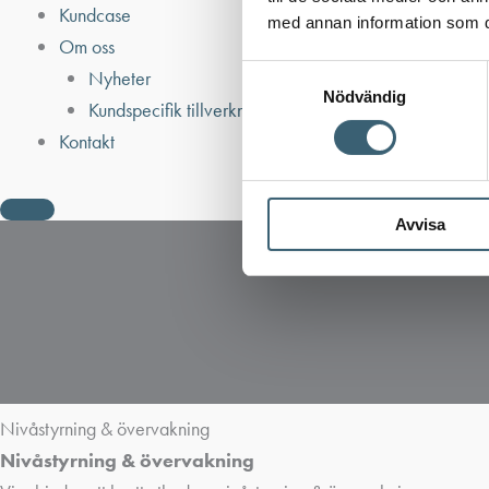
Kundcase
med annan information som du 
Om oss
Samtyckesval
Nyheter
Nödvändig
Kundspecifik tillverkning
Kontakt
Avvisa
Nivåstyrning & övervakning
Nivåstyrning & övervakning