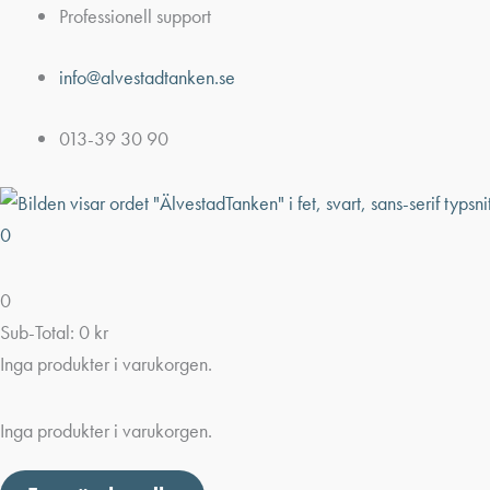
Hoppa
Professionell support
till
info@alvestadtanken.se
innehåll
013-39 30 90
0
0
Sub-Total:
0
kr
Inga produkter i varukorgen.
Inga produkter i varukorgen.