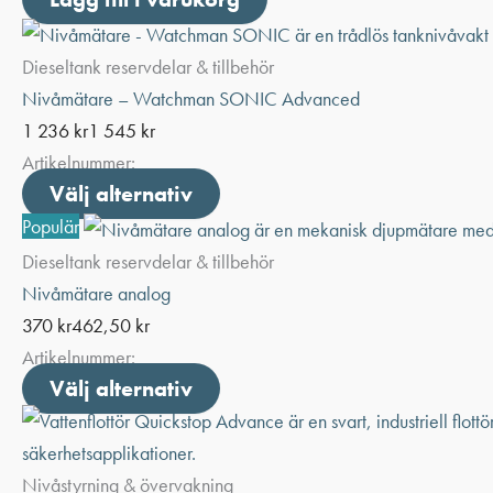
Dieseltank reservdelar & tillbehör
Nivåmätare – Watchman SONIC Advanced
1 236
kr
1 545
kr
Artikelnummer:
Välj alternativ
Den
här
Populär
produkten
Dieseltank reservdelar & tillbehör
har
Nivåmätare analog
flera
370
kr
462,50
kr
varianter.
Artikelnummer:
De
Välj alternativ
Den
olika
här
alternativen
produkten
kan
har
Nivåstyrning & övervakning