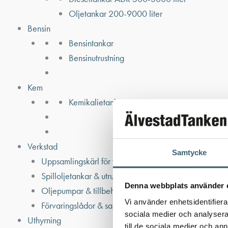
Oljetankar 200-9000 liter
Bensin
Bensintankar
Bensinutrustning
Kem
Kemikalietankar
Verkstad
Samtycke
Uppsamlingskärl för fat & IBC
Spilloljetankar & utrustning
Denna webbplats använder 
Oljepumpar & tillbehör
Vi använder enhetsidentifierar
Förvaringslådor & sandlådor
sociala medier och analysera 
Uthyrning
till de sociala medier och a