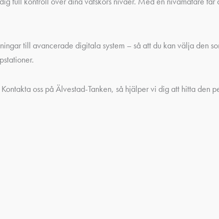
ig full kontroll över dina vätskors nivåer. Med en nivåmätare får d
ösningar till avancerade digitala system – så att du kan välja den 
stationer.
g? Kontakta oss på Älvestad-Tanken, så hjälper vi dig att hitta den p