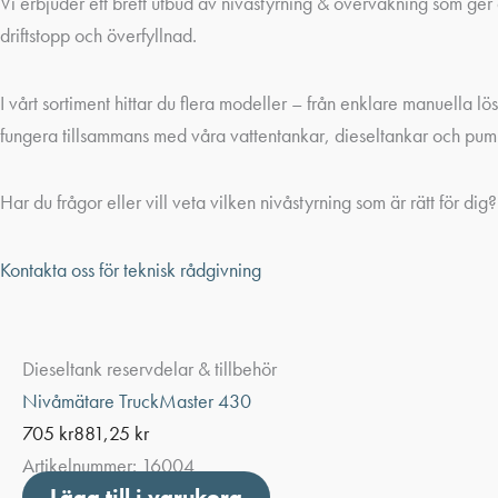
Vi erbjuder ett brett utbud av nivåstyrning & övervakning som ger d
driftstopp och överfyllnad.
I vårt sortiment hittar du flera modeller – från enklare manuella l
fungera tillsammans med våra vattentankar, dieseltankar och pump
Har du frågor eller vill veta vilken nivåstyrning som är rätt för di
Kontakta oss för teknisk rådgivning
Dieseltank reservdelar & tillbehör
Nivåmätare TruckMaster 430
705
kr
881,25
kr
Artikelnummer:
16004
Lägg till i varukorg