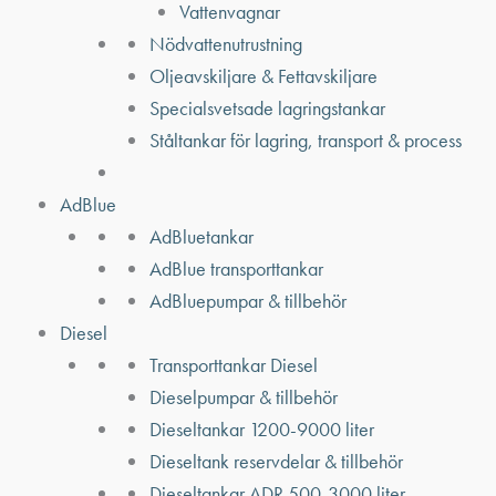
Vattenvagnar
Nödvattenutrustning
Oljeavskiljare & Fettavskiljare
Specialsvetsade lagringstankar
Ståltankar för lagring, transport & process
AdBlue
AdBluetankar
AdBlue transporttankar
AdBluepumpar & tillbehör
Diesel
Transporttankar Diesel
Dieselpumpar & tillbehör
Dieseltankar 1200-9000 liter
Dieseltank reservdelar & tillbehör
Dieseltankar ADR 500-3000 liter