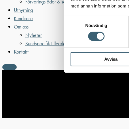
Förvaringslådor & sandlådor
med annan information som du 
Uthyrning
Kundcase
Samtyckesval
Nödvändig
Om oss
Nyheter
Kundspecifik tillverkning
Kontakt
Avvisa