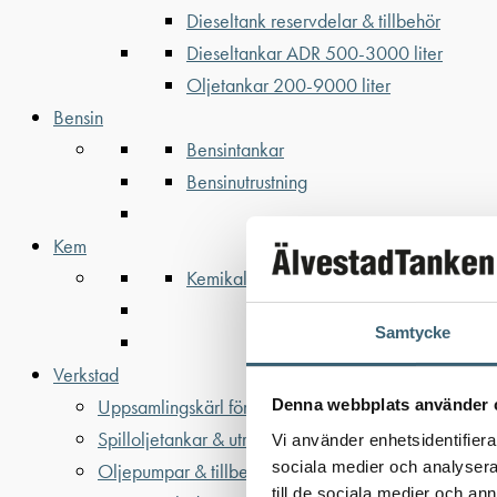
Dieseltank reservdelar & tillbehör
Dieseltankar ADR 500-3000 liter
Oljetankar 200-9000 liter
Bensin
Bensintankar
Bensinutrustning
Kem
Kemikalietankar
Samtycke
Verkstad
Uppsamlingskärl för fat & IBC
Denna webbplats använder 
Spilloljetankar & utrustning
Vi använder enhetsidentifierar
sociala medier och analysera 
Oljepumpar & tillbehör
till de sociala medier och a