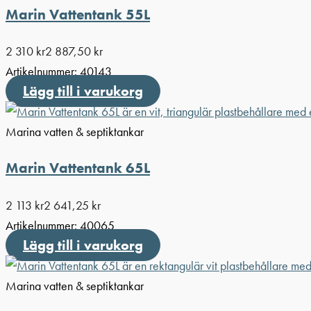
Marin Vattentank 55L
2 310
kr
2 887,50
kr
Artikelnummer:
40143
Lägg till i varukorg
Marina vatten & septiktankar
Marin Vattentank 65L
2 113
kr
2 641,25
kr
Artikelnummer:
40065
Lägg till i varukorg
Marina vatten & septiktankar