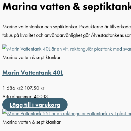
Marina vatten & septiktan
Marina vattentankar och septiktankar. Produkterna är tillverkade
fokus på kvalitet och användarvänlighet gör Älvestadtankens sort
Marina vatten & septiktankar
Marin Vattentank 40L
1 686
kr
2 107,50
kr
Artikelnummer:
40033
Lägg till i varukorg
Marina vatten & septiktankar