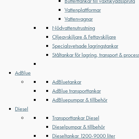
Bufferttankar till växtskyddsspruta
Vattenplattformar
Vattenvagnar
Nödvattenutrustning
Oljeavskiljare & Fettavskiljare
Specialsvetsade lagringstankar
Ståltankar för lagring, transport & proces
AdBlue
AdBluetankar
AdBlue transporttankar
AdBluepumpar & tillbehör
Diesel
Transporttankar Diesel
Dieselpumpar & tillbehör
Dieseltankar 1200-9000 liter