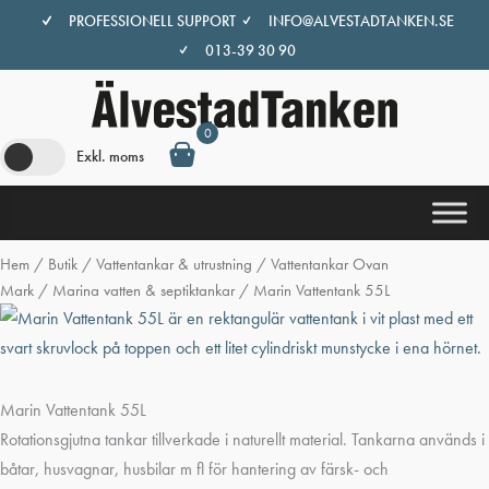
Hoppa
PROFESSIONELL SUPPORT
INFO@ALVESTADTANKEN.SE
till
013-39 30 90
innehåll
0
Exkl. moms
Hem
/
Butik
/
Vattentankar & utrustning
/
Vattentankar Ovan
Mark
/
Marina vatten & septiktankar
/ Marin Vattentank 55L
Marin Vattentank 55L
Rotationsgjutna tankar tillverkade i naturellt material. Tankarna används i
båtar, husvagnar, husbilar m fl för hantering av färsk- och