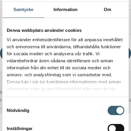
Samtycke
Information
Om
Produktblad
Denna webbplats använder cookies
Vi använder enhetsidentifierare för att anpassa innehållet
och annonserna till användarna, tillhandahålla funktioner
Ladda ner produktblad
för sociala medier och analysera vår trafik. Vi
vidarebefordrar även sådana identifierare och annan
information från din enhet till de sociala medier och
annons- och analysföretag som vi samarbetar med.
Dessa kan i sin tur kombinera informationen med annan
information som du har tillhandahållit eller som de har
Komplettera med rätt tillval
samlat in när du har använt deras tjänster.
Här har vi samlat produkter som ofta passar bra ihop med det du tittar på
Samtyckesval
– för en mer komplett lösning.
Nödvändig
Inställningar