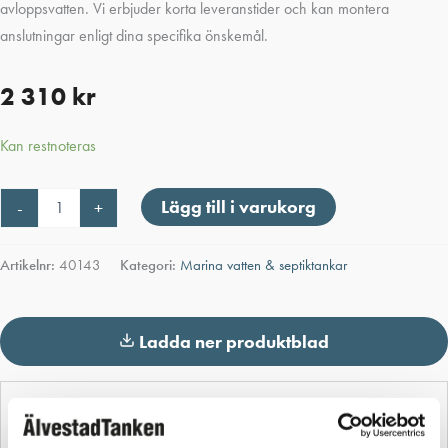
avloppsvatten. Vi erbjuder korta leveranstider och kan montera
anslutningar enligt dina specifika önskemål.
2 310
kr
Kan restnoteras
Marin
Lägg till i varukorg
-
+
Vattentank
55L
mängd
Artikelnr:
40143
Kategori:
Marina vatten & septiktankar
Ladda ner produktblad
Detaljerad beskrivning