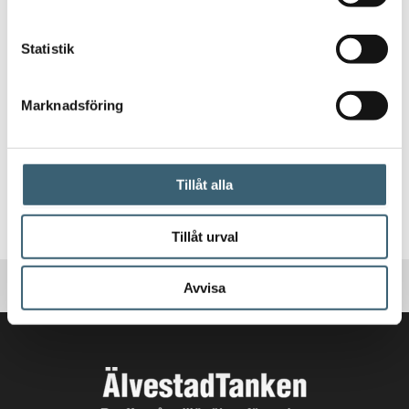
Statistik
MARINA VATTEN & SEPTIKTANKAR
Marin Vattentank 40L
Marknadsföring
1 686
kr
Tillåt alla
Köp nu!
Tillåt urval
Avvisa