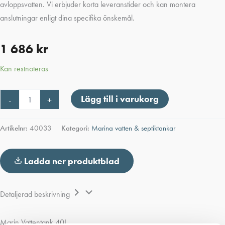
avloppsvatten. Vi erbjuder korta leveranstider och kan montera
anslutningar enligt dina specifika önskemål.
1 686
kr
Kan restnoteras
Marin
Lägg till i varukorg
-
+
Vattentank
40L
mängd
Artikelnr:
40033
Kategori:
Marina vatten & septiktankar
Ladda ner produktblad
Detaljerad beskrivning
Marin Vattentank 40L