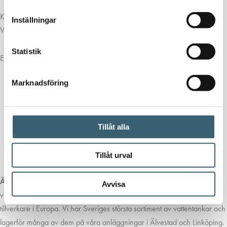
Kringutrustning:
Inställningar
Vi monterar anslutningar och kringutrustning efter era behov.
Statistik
Exempel på utrustning vi monterar:
Marknadsföring
Tankgenomföringar
Kulventiler
Nivåmätare
Dränkbara eller sugpumpar
Tillåt alla
Luftningsventiler
Flottörer
Tillåt urval
Älvestad-Tanken AB
har sedan starten 2004 sålt och marknadsfört
Avvisa
vattentankar/ lagringstankar tillverkade i polyeten från ledande
tillverkare i Europa. Vi har Sveriges största sortiment av vattentankar och
lagerför många av dem på våra anläggningar i Älvestad och Linköping.