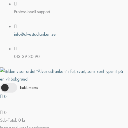
Hoppa
till
Professionell support
innehåll
info@alvestadtanken.se
013-39 30 90
Exkl. moms
0
0
Sub-Total:
0
kr
Inga produkter i varukorgen.