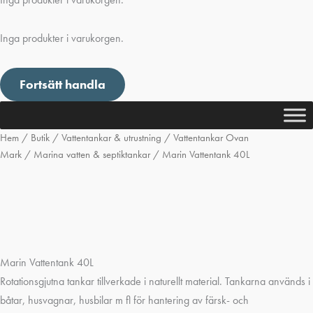
Inga produkter i varukorgen.
Fortsätt handla
Hem
/
Butik
/
Vattentankar & utrustning
/
Vattentankar Ovan
Mark
/
Marina vatten & septiktankar
/ Marin Vattentank 40L
Marin Vattentank 40L
Rotationsgjutna tankar tillverkade i naturellt material. Tankarna används i
båtar, husvagnar, husbilar m fl för hantering av färsk- och