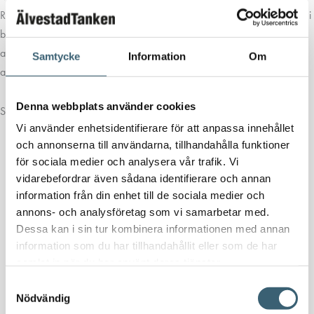
Rotationsgjutna tankar tillverkade i naturellt material. Tankarna används i
båtar, husvagnar, husbilar m fl för hantering av färsk- och
avloppsvatten. Vi erbjuder korta leveranstider och kan montera
Samtycke
Information
Om
anslutningar enligt dina specifika önskemål.
Denna webbplats använder cookies
Specifikation Marin Vattentank 40L:
Vi använder enhetsidentifierare för att anpassa innehållet
Material:PE
och annonserna till användarna, tillhandahålla funktioner
Form:Rektangulär
för sociala medier och analysera vår trafik. Vi
Typ av lock:150mm O-ringstätad skruvlock
vidarebefordrar även sådana identifierare och annan
Färg:Naturell
information från din enhet till de sociala medier och
Volym (L):40
annons- och analysföretag som vi samarbetar med.
Längd (mm):505
Dessa kan i sin tur kombinera informationen med annan
Bredd (mm):400
information som du har tillhandahållit eller som de har
Höjd (mm):385
samlat in när du har använt deras tjänster.
Vikt (kg):3,5
Samtyckesval
Nödvändig
Art.nr 40033.