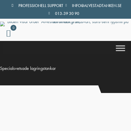
Hoppa
PROFESSIONELL SUPPORT
INFO@ALVESTADTANKEN.SE
till
013-39 30 90
innehåll
0
Specialsvetsade lagringstankar