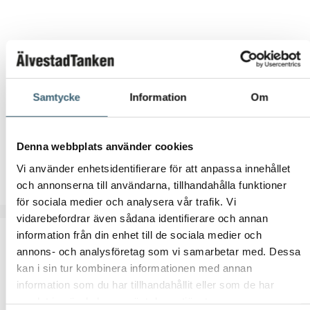
KEMIKALIETANKAR
Samtycke
Information
Om
Specialsvetsade tankar
Denna webbplats använder cookies
Vi använder enhetsidentifierare för att anpassa innehållet
Läs mer
och annonserna till användarna, tillhandahålla funktioner
för sociala medier och analysera vår trafik. Vi
vidarebefordrar även sådana identifierare och annan
information från din enhet till de sociala medier och
annons- och analysföretag som vi samarbetar med. Dessa
kan i sin tur kombinera informationen med annan
information som du har tillhandahållit eller som de har
samlat in när du har använt deras tjänster.