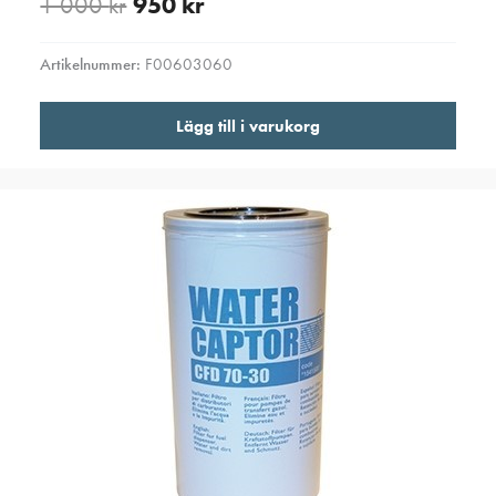
1 000
kr
950
kr
Artikelnummer:
F00603060
Lägg till i varukorg