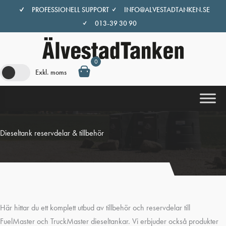
Hoppa
PROFESSIONELL SUPPORT
INFO@ALVESTADTANKEN.SE
till
013-39 30 90
innehåll
0
Exkl. moms
Dieseltank reservdelar & tillbehör
Här hittar du ett komplett utbud av tillbehör och reservdelar till
FuelMaster och TruckMaster dieseltankar. Vi erbjuder också produkter