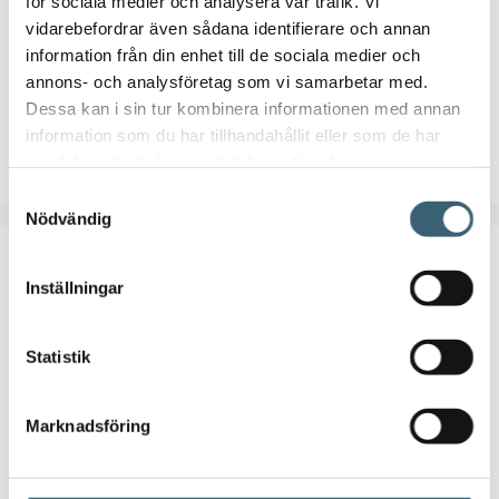
för sociala medier och analysera vår trafik. Vi
vidarebefordrar även sådana identifierare och annan
294
kr
information från din enhet till de sociala medier och
annons- och analysföretag som vi samarbetar med.
Artikelnummer:
16019
Dessa kan i sin tur kombinera informationen med annan
information som du har tillhandahållit eller som de har
Lägg till i varukorg
samlat in när du har använt deras tjänster.
Samtyckesval
Nödvändig
Inställningar
Statistik
Marknadsföring