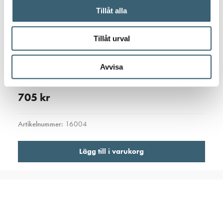
Tillåt alla
Tillåt urval
DIESELTANK RESERVDELAR & TILLBEHÖR
Nivåmätare TruckMaster 430
Avvisa
705
kr
Artikelnummer:
16004
Lägg till i varukorg