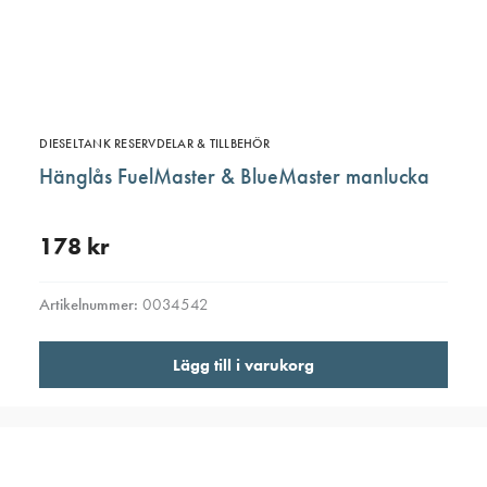
DIESELTANK RESERVDELAR & TILLBEHÖR
Hänglås FuelMaster & BlueMaster manlucka
178
kr
Artikelnummer:
0034542
Lägg till i varukorg