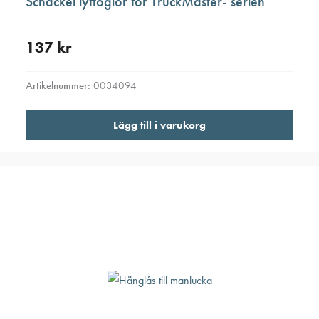
Schackel lyftöglor för TruckMaster- serien
137
kr
Artikelnummer:
0034094
Lägg till i varukorg