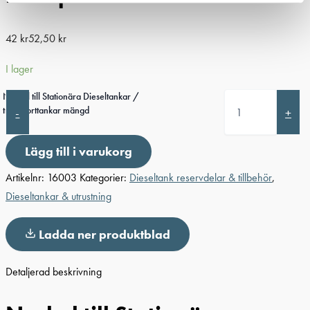
42
kr
52,50
kr
I lager
Nyckel till Stationära Dieseltankar /
transporttankar mängd
-
+
Lägg till i varukorg
Artikelnr:
16003
Kategorier:
Dieseltank reservdelar & tillbehör
,
Dieseltankar & utrustning
Ladda ner produktblad
Detaljerad beskrivning