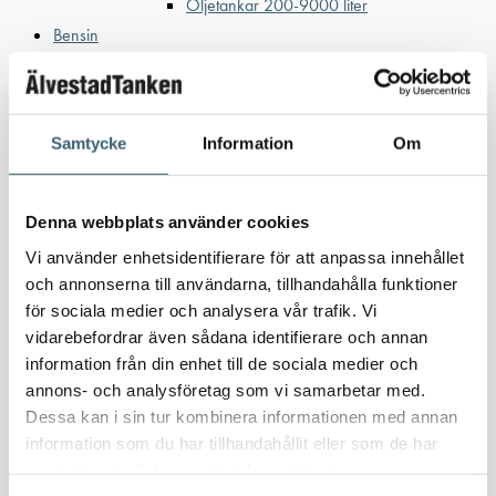
Oljetankar 200-9000 liter
Bensin
Bensintankar
Bensinutrustning
Samtycke
Information
Om
Kem
Kemikalietankar
Denna webbplats använder cookies
Vi använder enhetsidentifierare för att anpassa innehållet
Verkstad
och annonserna till användarna, tillhandahålla funktioner
Uppsamlingskärl för fat & IBC
för sociala medier och analysera vår trafik. Vi
Spilloljetankar & utrustning
vidarebefordrar även sådana identifierare och annan
Oljepumpar & tillbehör
information från din enhet till de sociala medier och
annons- och analysföretag som vi samarbetar med.
Förvaringslådor & sandlådor
Dessa kan i sin tur kombinera informationen med annan
Uthyrning
information som du har tillhandahållit eller som de har
Kundcase
samlat in när du har använt deras tjänster.
Om oss