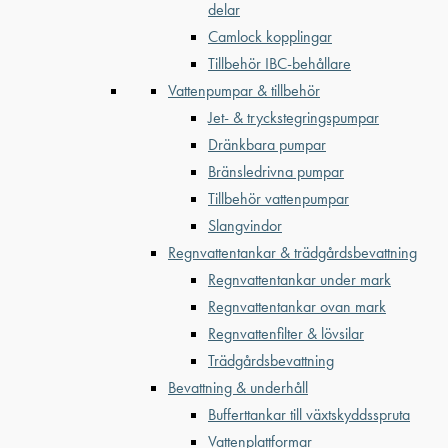
delar
Camlock kopplingar
Tillbehör IBC-behållare
Vattenpumpar & tillbehör
Jet- & tryckstegringspumpar
Dränkbara pumpar
Bränsledrivna pumpar
Tillbehör vattenpumpar
Slangvindor
Regnvattentankar & trädgårdsbevattning
Regnvattentankar under mark
Regnvattentankar ovan mark
Regnvattenfilter & lövsilar
Trädgårdsbevattning
Bevattning & underhåll
Bufferttankar till växtskyddsspruta
Vattenplattformar