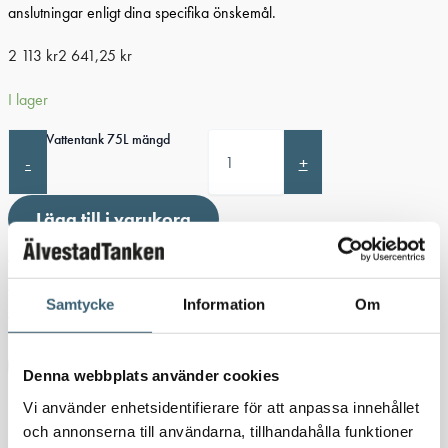
anslutningar enligt dina specifika önskemål.
2 113
kr
2 641,25
kr
I lager
Marin Vattentank 75L mängd
-
+
Lägg till i varukorg
Artikelnr:
40027
Kategori:
Marina vatten & septiktankar
Etiketter:
Marin vattentank
,
Vattentank Båt
,
Vattentank camper
,
Vattentank
Samtycke
Information
Om
husbil
Ladda ner produktblad
Denna webbplats använder cookies
Vi använder enhetsidentifierare för att anpassa innehållet
Detaljerad beskrivning
och annonserna till användarna, tillhandahålla funktioner