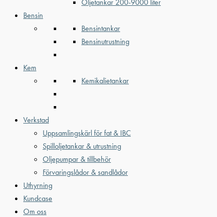
Oljetankar 200-9000 liter
Bensin
Bensintankar
Bensinutrustning
Kem
Kemikalietankar
Verkstad
Uppsamlingskärl för fat & IBC
Spilloljetankar & utrustning
Oljepumpar & tillbehör
Förvaringslådor & sandlådor
Uthyrning
Kundcase
Om oss