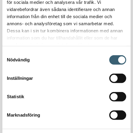
för sociala medier och analysera vår trafik. Vi
Marin Vattentank 75L
vidarebefordrar även sådana identifierare och annan
information från din enhet till de sociala medier och
annons- och analysföretag som vi samarbetar med.
Rotationsgjutna tankar tillverkade i naturellt material. Tankarna
Dessa kan i sin tur kombinera informationen med annan
används i båtar, husvagnar, husbilar m fl för hantering av färsk- och
information som du har tillhandahållit eller som de har
avloppsvatten. Vi erbjuder korta leveranstider och kan montera
samlat in när du har använt deras tjänster.
anslutningar enligt dina specifika önskemål.
Samtyckesval
Nödvändig
Specifikation Marin Vattentank 75L:
Inställningar
Material:PE
Form:Rektangulär
Statistik
Typ av lock:150mm O-ringstätad skruvlock
Marknadsföring
Färg:Naturell
Volym (L):75