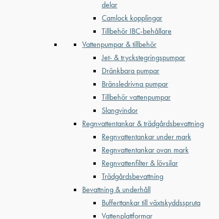
delar
Camlock kopplingar
Tillbehör IBC-behållare
Vattenpumpar & tillbehör
Jet- & tryckstegringspumpar
Dränkbara pumpar
Bränsledrivna pumpar
Tillbehör vattenpumpar
Slangvindor
Regnvattentankar & trädgårdsbevattning
Regnvattentankar under mark
Regnvattentankar ovan mark
Regnvattenfilter & lövsilar
Trädgårdsbevattning
Bevattning & underhåll
Bufferttankar till växtskyddsspruta
Vattenplattformar