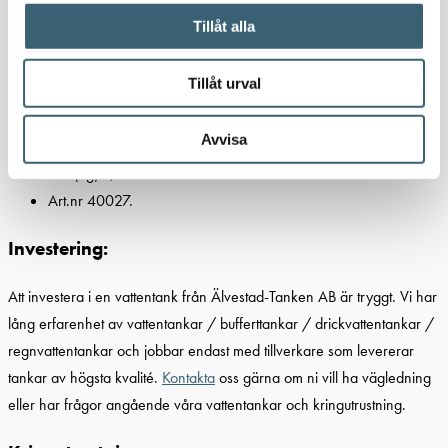
Tillåt alla
Längd (mm):800
Tillåt urval
Bredd (mm):910
Höjd (mm):385
Avvisa
Vikt (kg):7,5
Art.nr 40027.
Investering:
Att investera i en vattentank från Älvestad-Tanken AB är tryggt. Vi har
lång erfarenhet av vattentankar / bufferttankar / drickvattentankar /
regnvattentankar och jobbar endast med tillverkare som levererar
tankar av högsta kvalité.
Kontakta
oss gärna om ni vill ha vägledning
eller har frågor angående våra vattentankar och kringutrustning.