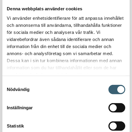
Nödvattenutrustning
Denna webbplats använder cookies
Oljeavskiljare & Fettavskiljare
Vi använder enhetsidentifierare för att anpassa innehållet
Specialsvetsade lagringstankar
och annonserna till användarna, tillhandahålla funktioner
Ståltankar för lagring, transport & process
för sociala medier och analysera vår trafik. Vi
vidarebefordrar även sådana identifierare och annan
AdBlue
information från din enhet till de sociala medier och
AdBluetankar
annons- och analysföretag som vi samarbetar med.
Dessa kan i sin tur kombinera informationen med annan
AdBlue transporttankar
information som du har tillhandahållit eller som de har
AdBluepumpar & tillbehör
samlat in när du har använt deras tjänster.
Diesel
Samtyckesval
Transporttankar Diesel
Nödvändig
Dieselpumpar & tillbehör
Dieseltankar 1200-9000 liter
Inställningar
Dieseltank reservdelar & tillbehör
Dieseltankar ADR 500-3000 liter
Oljetankar 200-9000 liter
Statistik