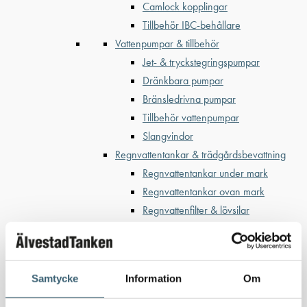
Camlock kopplingar
Tillbehör IBC-behållare
Vattenpumpar & tillbehör
Jet- & tryckstegringspumpar
Dränkbara pumpar
Bränsledrivna pumpar
Tillbehör vattenpumpar
Slangvindor
Regnvattentankar & trädgårdsbevattning
Regnvattentankar under mark
Regnvattentankar ovan mark
Regnvattenfilter & lövsilar
Trädgårdsbevattning
Bevattning & underhåll
Bufferttankar till växtskyddsspruta
Samtycke
Information
Om
Vattenplattformar
Vattenvagnar