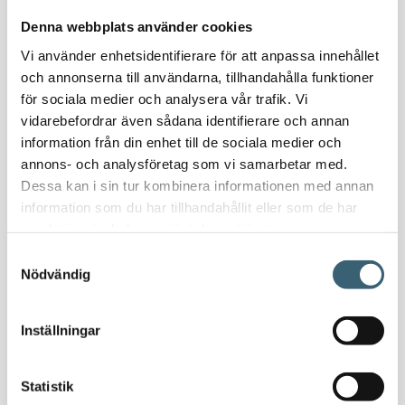
Nödvattenutrustning
Denna webbplats använder cookies
Oljeavskiljare & Fettavskiljare
Vi använder enhetsidentifierare för att anpassa innehållet
Specialsvetsade lagringstankar
och annonserna till användarna, tillhandahålla funktioner
Ståltankar för lagring, transport & process
för sociala medier och analysera vår trafik. Vi
vidarebefordrar även sådana identifierare och annan
AdBlue
information från din enhet till de sociala medier och
AdBluetankar
annons- och analysföretag som vi samarbetar med.
Dessa kan i sin tur kombinera informationen med annan
AdBlue transporttankar
information som du har tillhandahållit eller som de har
AdBluepumpar & tillbehör
samlat in när du har använt deras tjänster.
Diesel
Samtyckesval
Transporttankar Diesel
Nödvändig
Dieselpumpar & tillbehör
Dieseltankar 1200-9000 liter
Inställningar
Dieseltank reservdelar & tillbehör
Dieseltankar ADR 500-3000 liter
Oljetankar 200-9000 liter
Statistik