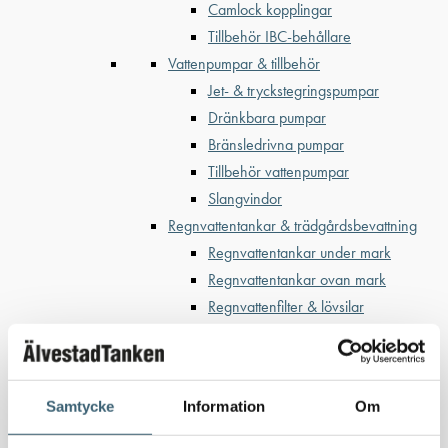
Camlock kopplingar
Tillbehör IBC-behållare
Vattenpumpar & tillbehör
Jet- & tryckstegringspumpar
Dränkbara pumpar
Bränsledrivna pumpar
Tillbehör vattenpumpar
Slangvindor
Regnvattentankar & trädgårdsbevattning
Regnvattentankar under mark
Regnvattentankar ovan mark
Regnvattenfilter & lövsilar
Trädgårdsbevattning
Bevattning & underhåll
Bufferttankar till växtskyddsspruta
Samtycke
Information
Om
Vattenplattformar
Vattenvagnar