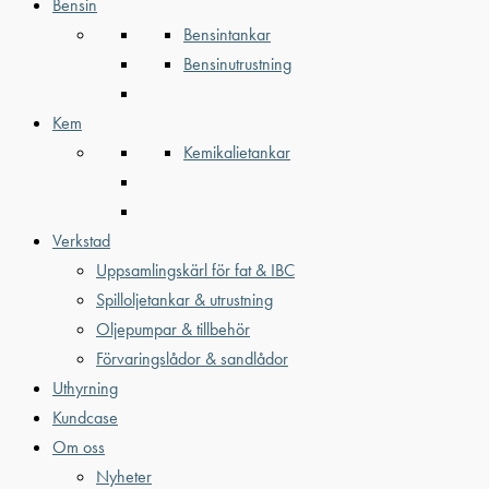
Bensin
Bensintankar
Bensinutrustning
Kem
Kemikalietankar
Verkstad
Uppsamlingskärl för fat & IBC
Spilloljetankar & utrustning
Oljepumpar & tillbehör
Förvaringslådor & sandlådor
Uthyrning
Kundcase
Om oss
Nyheter