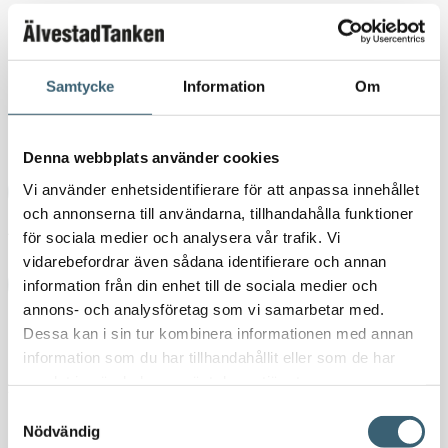
2 420
kr
3 025
kr
Kan restnoteras
Samtycke
Information
Om
Marin Vattentank 65L mängd
-
+
Denna webbplats använder cookies
Vi använder enhetsidentifierare för att anpassa innehållet
Lägg till i varukorg
och annonserna till användarna, tillhandahålla funktioner
Artikelnr:
40145
Kategori:
Marina vatten & septiktankar
för sociala medier och analysera vår trafik. Vi
vidarebefordrar även sådana identifierare och annan
Ladda ner produktblad
information från din enhet till de sociala medier och
annons- och analysföretag som vi samarbetar med.
Dessa kan i sin tur kombinera informationen med annan
Detaljerad beskrivning
information som du har tillhandahållit eller som de har
samlat in när du har använt deras tjänster.
Marin Vattentank 65L
Samtyckesval
Nödvändig
Rotationsgjutna tankar tillverkade i naturellt material. Tankarna