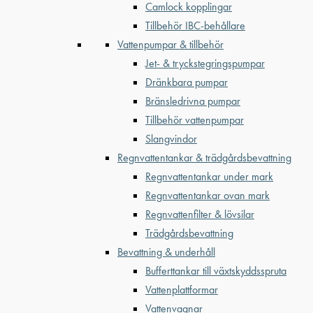
Camlock kopplingar
Tillbehör IBC-behållare
Vattenpumpar & tillbehör
Jet- & tryckstegringspumpar
Dränkbara pumpar
Bränsledrivna pumpar
Tillbehör vattenpumpar
Slangvindor
Regnvattentankar & trädgårdsbevattning
Regnvattentankar under mark
Regnvattentankar ovan mark
Regnvattenfilter & lövsilar
Trädgårdsbevattning
Bevattning & underhåll
Bufferttankar till växtskyddsspruta
Vattenplattformar
Vattenvagnar