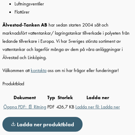
Luftningsventiler
Flottörer
Älvestad-Tanken AB
har sedan starten 2004 sålt och
marknadsfört vattentankar/ lagringstankar tillverkade i polyeten från
ledande tillverkare i Europa. Vi har Sveriges största sortiment av
vattentankar och lagerför många av dem på våra anläggningar i
Älvestad och Linköping.
Välkommen att
kontakta
oss om ni har frågor eller funderingar!
Produktblad
Dokument
Typ
Storlek
Ladda ner
Öppna PDF:
📄
Ritning
PDF
426,7 KB
Ladda ner fil:
Ladda ner
Ladda ner produktblad