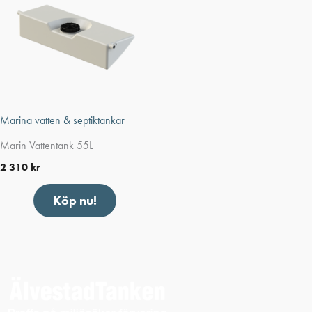
Marina vatten & septiktankar
Marin Vattentank 55L
2 310
kr
Köp nu!