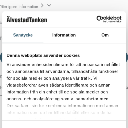
Ytterligare information
Inga attribut att visa.
Samtycke
Information
Om
Produktblad
Denna webbplats använder cookies
Ladda ner produktblad
Vi använder enhetsidentifierare för att anpassa innehållet
och annonserna till användarna, tillhandahålla funktioner
Komplettera med rätt tillval
för sociala medier och analysera vår trafik. Vi
vidarebefordrar även sådana identifierare och annan
Här har vi samlat produkter som ofta passar bra ihop med det du tittar på
information från din enhet till de sociala medier och
– för en mer komplett lösning.
annons- och analysföretag som vi samarbetar med.
Dessa kan i sin tur kombinera informationen med annan
information som du har tillhandahållit eller som de har
samlat in när du har använt deras tjänster.
Samtyckesval