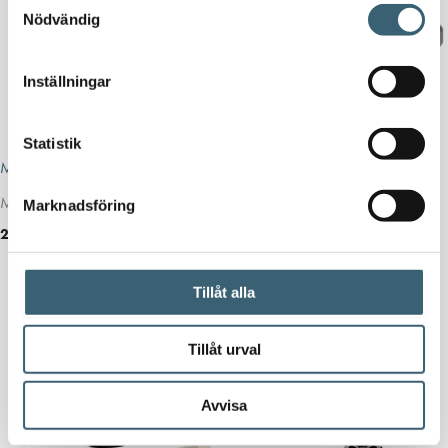
Nödvändig
Inställningar
Statistik
Marina vatten & septiktankar
Marina vatten & septiktankar
Marin Vattentank 65L
Marin Vattentank 145L
Marknadsföring
2 420
kr
3 348
kr
Köp nu!
Köp nu!
Tillåt alla
Tillåt urval
Avvisa