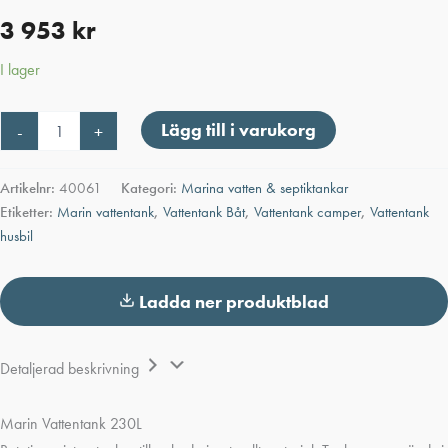
3 953
kr
I lager
Marin
Lägg till i varukorg
-
+
Vattentank
230L
mängd
Artikelnr:
40061
Kategori:
Marina vatten & septiktankar
Etiketter:
Marin vattentank
,
Vattentank Båt
,
Vattentank camper
,
Vattentank
husbil
Ladda ner produktblad
Detaljerad beskrivning
Marin Vattentank 230L