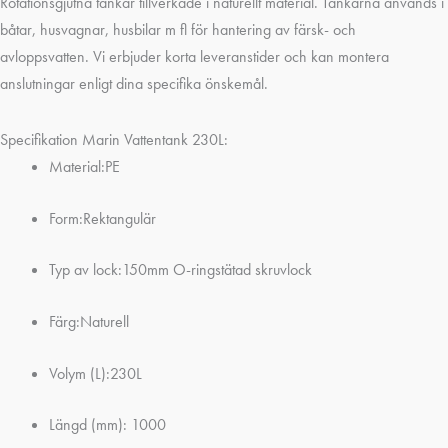
Rotationsgjutna tankar tillverkade i naturellt material. Tankarna används i
båtar, husvagnar, husbilar m fl för hantering av färsk- och
avloppsvatten. Vi erbjuder korta leveranstider och kan montera
anslutningar enligt dina specifika önskemål.
Specifikation Marin Vattentank 230L:
Material:PE
Form:Rektangulär
Typ av lock:150mm O-ringstätad skruvlock
Färg:Naturell
Volym (L):230L
Längd (mm): 1000