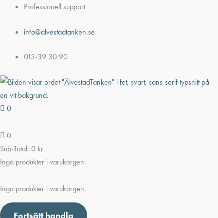
Hoppa
Professionell support
till
info@alvestadtanken.se
innehåll
013-39 30 90
0
0
Sub-Total:
0
kr
Inga produkter i varukorgen.
Inga produkter i varukorgen.
Fortsätt handla