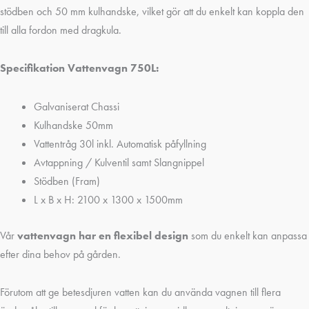
stödben och 50 mm kulhandske, vilket gör att du enkelt kan koppla den
till alla fordon med dragkula.
Specifikation Vattenvagn 750L:
Galvaniserat Chassi
Kulhandske 50mm
Vattentråg 30l inkl. Automatisk påfyllning
Avtappning / Kulventil samt Slangnippel
Stödben (Fram)
L x B x H: 2100 x 1300 x 1500mm
Vår
vattenvagn har en flexibel design
som du enkelt kan anpassa
efter dina behov på gården.
Förutom att ge betesdjuren vatten kan du använda vagnen till flera