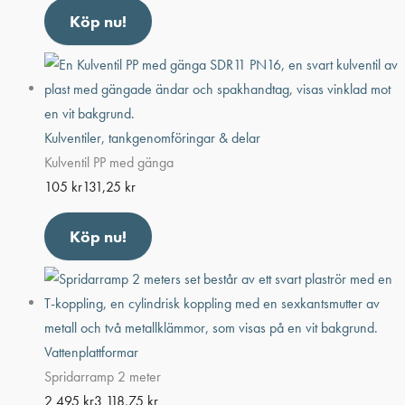
Köp nu!
Kulventiler, tankgenomföringar & delar
Kulventil PP med gänga
105
kr
131,25
kr
Köp nu!
Vattenplattformar
Spridarramp 2 meter
2 495
kr
3 118,75
kr