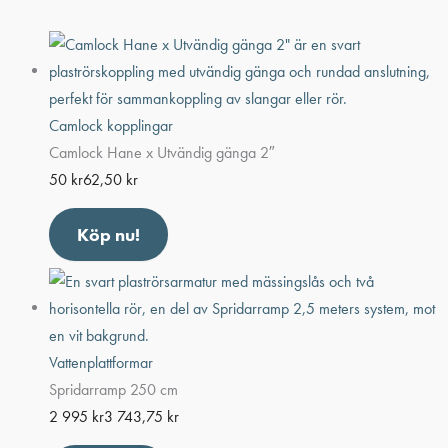
Camlock kopplingar
Camlock Hane x Utvändig gänga 2″
50
kr
62,50
kr
Köp nu!
Vattenplattformar
Spridarramp 250 cm
2 995
kr
3 743,75
kr