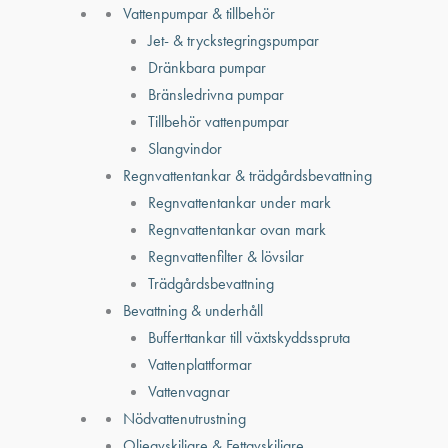
Vattenpumpar & tillbehör
Jet- & tryckstegringspumpar
Dränkbara pumpar
Bränsledrivna pumpar
Tillbehör vattenpumpar
Slangvindor
Regnvattentankar & trädgårdsbevattning
Regnvattentankar under mark
Regnvattentankar ovan mark
Regnvattenfilter & lövsilar
Trädgårdsbevattning
Bevattning & underhåll
Bufferttankar till växtskyddsspruta
Vattenplattformar
Vattenvagnar
Nödvattenutrustning
Oljeavskiljare & Fettavskiljare