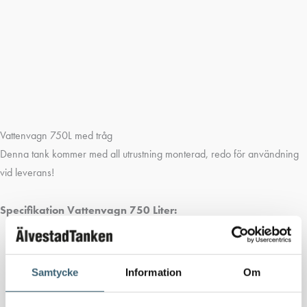
Vattenvagn 750L med tråg
Denna tank kommer med all utrustning monterad, redo för användning
vid leverans!
Specifikation Vattenvagn 750 Liter:
Galvaniserat Chassi
Kulhandske 50mm
Samtycke
Information
Om
Vattentråg 30l inkl. Automatisk påfyllning
Avtappning / Kulventil samt Slangnippel