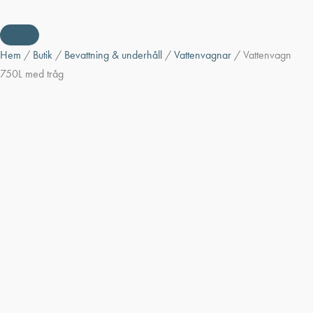
Hem
/
Butik
/
Bevattning & underhåll
/
Vattenvagnar
/ Vattenvagn
750L med tråg