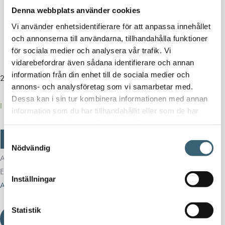
Denna webbplats använder cookies
Vattenfilter
Stödben (Fram)
Vi använder enhetsidentifierare för att anpassa innehållet
L x B x H: 2100 x 1300 x 1500mm
och annonserna till användarna, tillhandahålla funktioner
för sociala medier och analysera vår trafik. Vi
Vikt: ca 120kg
vidarebefordrar även sådana identifierare och annan
information från din enhet till de sociala medier och
22 648
kr
28 310
kr
annons- och analysföretag som vi samarbetar med.
Dessa kan i sin tur kombinera informationen med annan
I lager
information som du har tillhandahållit eller som de har
samlat in när du har använt deras tjänster.
Vattenvagn
-
+
Lägg till i varukorg
Samtyckesval
750L
Nödvändig
med
Artikelnr:
ST7501-D2
Kategorier:
Bevattning & underhåll
,
Vattenvagnar
tråg
Etiketter:
Nödvattentank
,
Transporttank Vatten
,
Vattenvagn
,
Vattenvagn
mängd
Inställningar
ATV
Statistik
Ladda ner produktblad