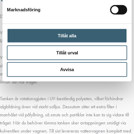
Marknadsföring
Detaljerad beskrivning
Vår
Vattenvagn 750L med tråg
erbjuder en praktisk och komplett
Tillåt alla
lösning för att transportera vatten till betesdjur.
Tillåt urval
Vagnen har ett galvaniserat chassi som ger lång livslängd och hög
slitstyrka. Det 30-liters vattentråget fylls automatiskt, vilket gör att djuren
Avvisa
alltid har tillgång till friskt vatten. Samtidigt renar ett inbyggt filter vattnet
innan det når tråget.
Tanken är rotationsgjuten i UV-beständig polyeten, vilket förhindrar
algbildning även vid starkt solljus. Dessutom sitter ett extra filter i
manhålet vid påfyllning, så smuts och partiklar inte kan ta sig vidare till
tråget. När du behöver tömma tanken sker avtappningen smidigt via
kulventilen under vagnen. Till sist levereras vattenvagnen komplett med