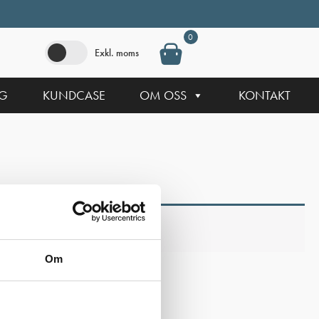
0
Exkl. moms
NG
KUNDCASE
OM OSS
KONTAKT
Om