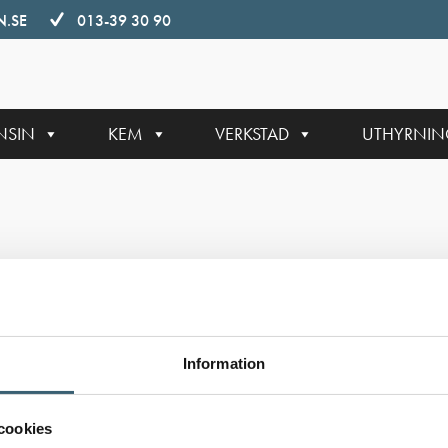
.SE
013-39 30 90
NSIN
KEM
VERKSTAD
UTHYRNI
Information
cookies