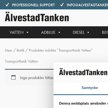
Hoppa
PROFESSIONELL SUPPORT
INFO@ALVESTADTANKEN
till
innehåll
VATTEN
ADBLUE
DIESEL
BE
Hem
/
Butik
/ Produkter märkta ”Transporttank Vatten”
Transporttank Vatten
Inga produkter hittades som motsvarar ditt val.
Samtycke
Denna webbplats använder 