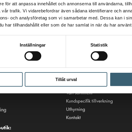
e för att anpassa innehållet och annonserna till användarna, tillh
vår trafik. Vi vidarebefordrar även sådana identifierare och anna
nnons- och analysföretag som vi samarbetar med. Dessa kan i sin
har tillhandahållit eller som de har samlat in när du har använt 
Inställningar
Statistik
Viktiga länkar
Villkor & integritetspolicy
Tillåt urval
tanken.se
Tillgänglighetsredogörelse
Vårt sortiment
Kundspecifik tillverkning
Uthyrning
ing
Kontakt
utik: