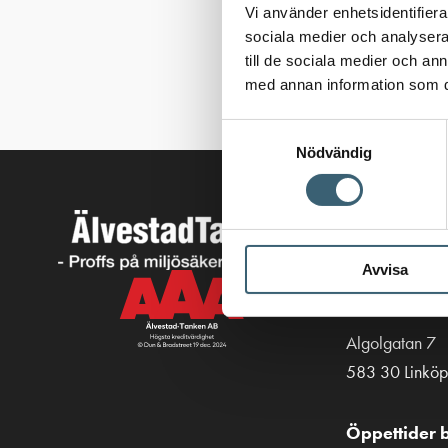
Vi använder enhetsidentifierar
sociala medier och analysera 
till de sociala medier och a
med annan information som du 
Samtyckesval
Nödvändig
Kontakt
013-39 30 90
Avvisa
info@alvestad
Algolgatan 7
583 30 Linköp
Öppettider b