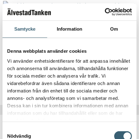
Samtycke
Information
Om
DIESELTANK RESERVDELAR & TILLBEHÖR
Denna webbplats använder cookies
Tanklock Cemo DT-Mobil Easy
Vi använder enhetsidentifierare för att anpassa innehållet
295
kr
och annonserna till användarna, tillhandahålla funktioner
för sociala medier och analysera vår trafik. Vi
vidarebefordrar även sådana identifierare och annan
Köp nu!
information från din enhet till de sociala medier och
annons- och analysföretag som vi samarbetar med.
Dessa kan i sin tur kombinera informationen med annan
information som du har tillhandahållit eller som de har
samlat in när du har använt deras tjänster.
Samtyckesval
Nödvändig