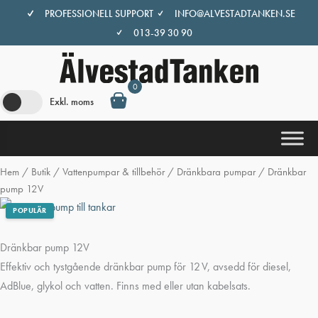
Hoppa
PROFESSIONELL SUPPORT
INFO@ALVESTADTANKEN.SE
till
013-39 30 90
innehåll
0
Exkl. moms
Hem
/
Butik
/
Vattenpumpar & tillbehör
/
Dränkbara pumpar
/ Dränkbar
pump 12V
POPULÄR
Dränkbar pump 12V
Effektiv och tystgående dränkbar pump för 12 V, avsedd för diesel,
AdBlue, glykol och vatten. Finns med eller utan kabelsats.