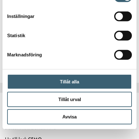
Inställningar
DIESELTANKAR & UTRUSTNING
Cube Premium stationär Dieseltank 1000 L
Statistik
42 425
kr
Marknadsföring
Köp nu!
Tillåt alla
Tillåt urval
Avvisa
DIESELTANKAR & UTRUSTNING