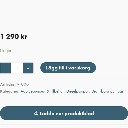
1 290
kr
I lager
Dränkbar
Lägg till i varukorg
-
+
pump
12V
mängd
Artikelnr:
91000
Kategorier:
AdBluepumpar & tillbehör
,
Dieselpumpar
,
Dränkbara pumpar
Ladda ner produktblad