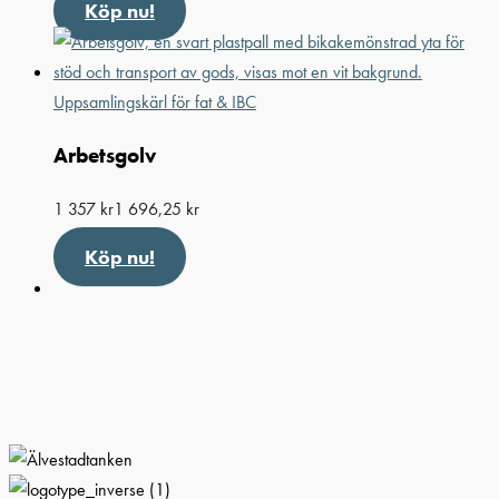
Köp nu!
Uppsamlingskärl för fat & IBC
Arbetsgolv
1 357
kr
1 696,25
kr
Köp nu!