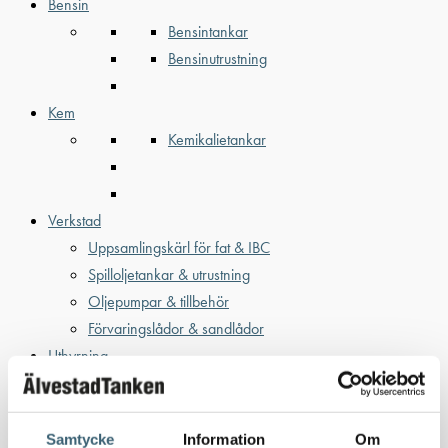
Bensin
Bensintankar
Bensinutrustning
Kem
Kemikalietankar
Verkstad
Uppsamlingskärl för fat & IBC
Spilloljetankar & utrustning
Oljepumpar & tillbehör
Förvaringslådor & sandlådor
Uthyrning
Kundcase
Om oss
Nyheter
Samtycke
Information
Om