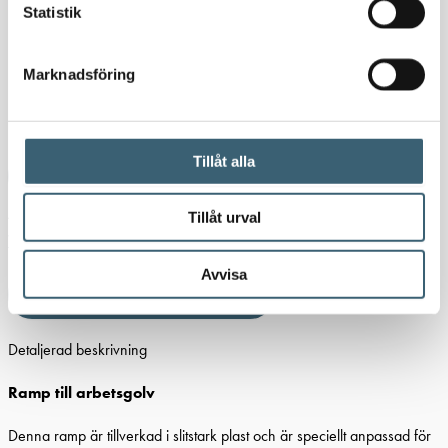
847
kr
847
kr
Statistik
I lager
Marknadsföring
Ramp till arbetsgolv mängd
-
+
Tillåt alla
Lägg till i varukorg
Artikelnr:
0033239
Kategorier:
Uppsamlingskärl för fat & IBC
,
Tillåt urval
Verkstad
Etiketter:
arbetsgolv
,
ramp
,
ramp arbetsgolv
Avvisa
Ladda ner produktblad
Detaljerad beskrivning
Ramp till arbetsgolv
Denna ramp är tillverkad i slitstark plast och är speciellt anpassad för