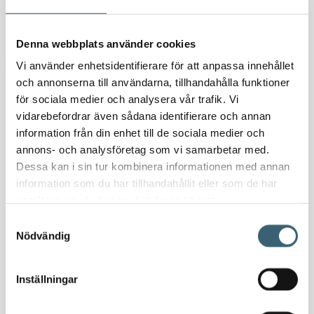
Kundspecifik tillverkning
Kontakt
Denna webbplats använder cookies
Vi använder enhetsidentifierare för att anpassa innehållet
och annonserna till användarna, tillhandahålla funktioner
Hem
/
Butik
/
Verkstad
/
Uppsamlingskärl för fat & IBC
/ Ramp till
för sociala medier och analysera vår trafik. Vi
arbetsgolv
vidarebefordrar även sådana identifierare och annan
information från din enhet till de sociala medier och
annons- och analysföretag som vi samarbetar med.
Dessa kan i sin tur kombinera informationen med annan
information som du har tillhandahållit eller som de har
samlat in när du har använt deras tjänster.
Samtyckesval
Nödvändig
Ramp till arbetsgolv
Inställningar