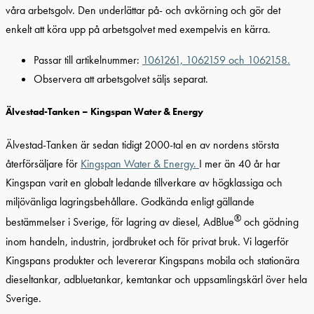
våra arbetsgolv. Den underlättar på- och avkörning och gör det
enkelt att köra upp på arbetsgolvet med exempelvis en kärra.
Passar till artikelnummer:
1061261, 1062159 och 1062158.
Observera att arbetsgolvet säljs separat.
Älvestad-Tanken – Kingspan Water & Energy
Älvestad-Tanken är sedan tidigt 2000-tal en av nordens största
återförsäljare för
Kingspan Water & Energy.
I mer än 40 år har
Kingspan varit en globalt ledande tillverkare av högklassiga och
miljövänliga lagringsbehållare. Godkända enligt gällande
®
bestämmelser i Sverige, för lagring av diesel, AdBlue
och gödning
inom handeln, industrin, jordbruket och för privat bruk. Vi lagerför
Kingspans produkter och levererar Kingspans mobila och stationära
dieseltankar, adbluetankar, kemtankar och uppsamlingskärl över hela
Sverige.