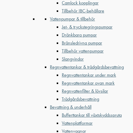
Camlock kopplingar
Tillbehör IBC-behållare
Vattenpumpar & tillbehör
Jet- & tryckstegringspumpar
Dränkbara pumpar
Bränsledrivna pumpar
Tillbehör vattenpumpar
Slangvindor
Regnvattentankar & trädgårdsbevattning
Regnvattentankar under mark
Regnvattentankar ovan mark
Regnvattenfilter & lövsilar
Trädgårdsbevattning
Bevattning & underhåll
Bufferttankar till växtskyddsspruta
Vattenplattformar
Vattenvagnar