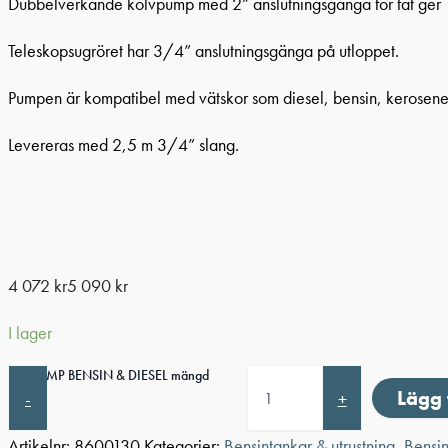
Dubbelverkande kolvpump med 2” anslutningsgänga för fat ger 1
Teleskopsugröret har 3/4” anslutningsgänga på utloppet.
Pumpen är kompatibel med vätskor som diesel, bensin, kerosene,
Levereras med 2,5 m 3/4” slang.
4 072
kr
5 090
kr
I lager
FATPUMP BENSIN & DIESEL mängd
Lägg 
-
+
Artikelnr:
8600130
Kategorier:
Bensintankar & utrustning
,
Bensin