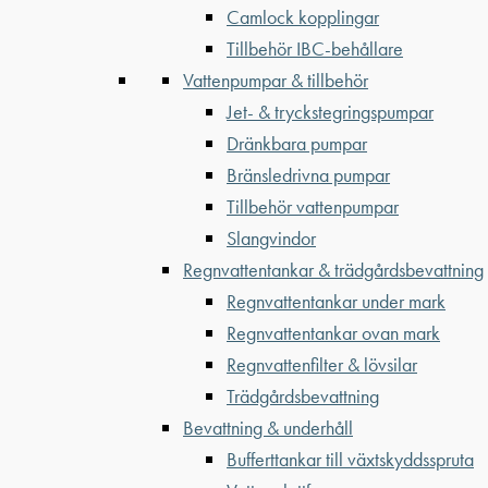
Camlock kopplingar
Tillbehör IBC-behållare
Vattenpumpar & tillbehör
Jet- & tryckstegringspumpar
Dränkbara pumpar
Bränsledrivna pumpar
Tillbehör vattenpumpar
Slangvindor
Regnvattentankar & trädgårdsbevattning
Regnvattentankar under mark
Regnvattentankar ovan mark
Regnvattenfilter & lövsilar
Trädgårdsbevattning
Bevattning & underhåll
Bufferttankar till växtskyddsspruta