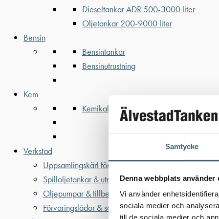
Dieseltankar ADR 500-3000 liter
Oljetankar 200-9000 liter
Bensin
Bensintankar
Bensinutrustning
Kem
Kemikalietankar
Samtycke
Verkstad
Uppsamlingskärl för fat & IBC
Spilloljetankar & utrustning
Denna webbplats använder 
Oljepumpar & tillbehör
Vi använder enhetsidentifierar
sociala medier och analysera 
Förvaringslådor & sandlådor
till de sociala medier och a