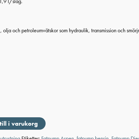
,9 l/slag.
 olja och petroleumvätskor som hydraulik, transmission och smör
till i varukorg
utrustning
Etiketter:
Fatpump Aspen
,
fatpump bensin
,
Fatpump Die