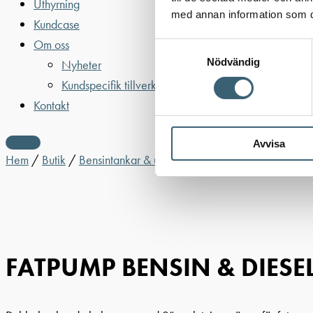
Uthyrning
med annan information som du 
Kundcase
Om oss
Samtyckesval
Nödvändig
Nyheter
Kundspecifik tillverkning
Kontakt
Avvisa
Hem
/
Butik
/
Bensintankar & utrustning
/
Bensinutrustning
/ FA
FATPUMP BENSIN & DIESE