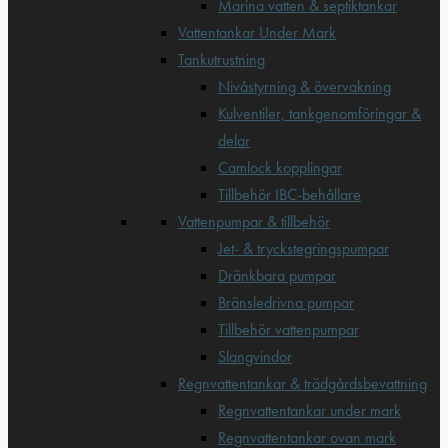
Marina vatten & septiktankar
Vattentankar Under Mark
Tankutrustning
Nivåstyrning & övervakning
Kulventiler, tankgenomföringar &
delar
Camlock kopplingar
Tillbehör IBC-behållare
Vattenpumpar & tillbehör
Jet- & tryckstegringspumpar
Dränkbara pumpar
Bränsledrivna pumpar
Tillbehör vattenpumpar
Slangvindor
Regnvattentankar & trädgårdsbevattning
Regnvattentankar under mark
Regnvattentankar ovan mark