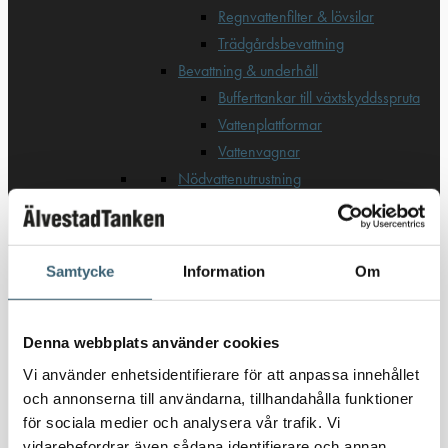
Regnvattenfilter & lövsilar
Trädgårdsbevattning
Bevattning & underhåll
Bufferttankar till växtskyddsspruta
Vattenplattformar
Vattenvagnar
Nödvattenutrustning
Oljeavskiljare & Fettavskiljare
Specialsvetsade lagringstankar
Ståltankar för lagring, transport &
Samtycke
Information
Om
process
AdBlue
Denna webbplats använder cookies
AdBluetankar
Vi använder enhetsidentifierare för att anpassa innehållet
AdBlue transporttankar
och annonserna till användarna, tillhandahålla funktioner
AdBluepumpar & tillbehör
för sociala medier och analysera vår trafik. Vi
vidarebefordrar även sådana identifierare och annan