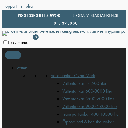
Hoppa till innehåll
PROFESSIONELL SUPPORT
INFO@ALVESTADTANKEN.SE
013-39 30 90
0
Exkl. moms
Vatten
Vattentankar Ovan Mark
Vattentankar 14-500 liter
Vattentankar 600-3000 liter
Vattentankar 3500-7000 liter
Vattentankar 9000-28000 liter
Transporttankar 400-10000 liter
Öppna kärl & koniska tankar