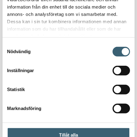
Diesel
information från din enhet till de sociala medier och
Transporttankar Diesel
annons- och analysföretag som vi samarbetar med.
Dieselpumpar & tillbehör
Dessa kan i sin tur kombinera informationen med annan
Dieseltankar 1200-9000 liter
information som du har tillhandahållit eller som de har
Dieseltank reservdelar & tillbehör
samlat in när du har använt deras tjänster.
Dieseltankar ADR 500-3000 liter
Samtyckesval
Oljetankar 200-9000 liter
Nödvändig
Bensin
Bensintankar
Inställningar
Bensinutrustning
Statistik
Kem
Kemikalietankar
Marknadsföring
Verkstad
Uppsamlingskärl för fat & IBC
Tillåt alla