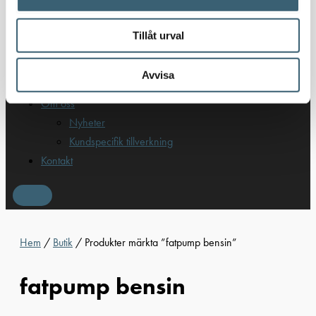
Spilloljetankar & utrustning
Oljepumpar & tillbehör
Tillåt urval
Förvaringslådor & sandlådor
Uthyrning
Avvisa
Kundcase
Om oss
Nyheter
Kundspecifik tillverkning
Kontakt
Hem
/
Butik
/ Produkter märkta ”fatpump bensin”
fatpump bensin