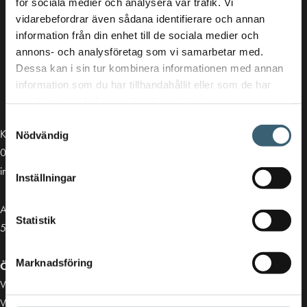
för sociala medier och analysera vår trafik. Vi
vidarebefordrar även sådana identifierare och annan
information från din enhet till de sociala medier och
annons- och analysföretag som vi samarbetar med.
Dessa kan i sin tur kombinera informationen med annan
information som du har tillhandahållit eller som de har
samlat in när du har använt deras tjänster.
Samtyckesval
Kontakt
Nödvändig
013-39 30 90
info@alvestadtanken.se
Inställningar
Algolgatan 7
Statistik
583 30 Linköping
Marknadsföring
Öppettider butik:
Vardagar 07.00 - 16.00
Viktiga länkar