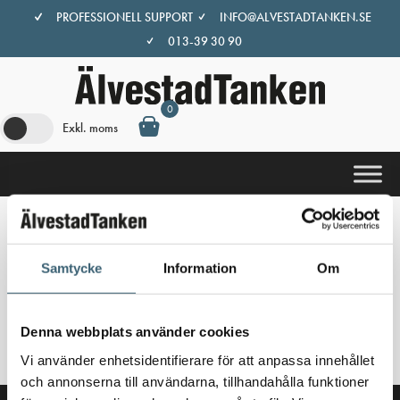
Hoppa
PROFESSIONELL SUPPORT
INFO@ALVESTADTANKEN.SE
till
013-39 30 90
innehåll
0
Exkl. moms
Hem
/
Butik
/ Produkter märkta ”Fatpump Aspen”
Samtycke
Information
Om
Fatpump Aspen
Inga produkter hittades som motsvarar ditt val.
Denna webbplats använder cookies
Vi använder enhetsidentifierare för att anpassa innehållet
och annonserna till användarna, tillhandahålla funktioner