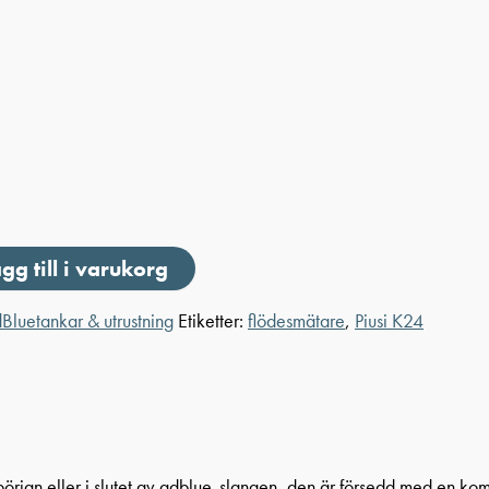
gg till i varukorg
Bluetankar & utrustning
Etiketter:
flödesmätare
,
Piusi K24
 i början eller i slutet av adblue-slangen, den är försedd med en ko