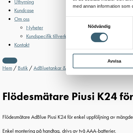
Uthyrning
med annan information som du 
Kundcase
Om oss
Samtyckesval
Nödvändig
Nyheter
Kundspecifik tillverkning
Kontakt
Avvisa
Hem
/
Butik
/
AdBluetankar & utrustning
/
AdBluepumpar & til
Flödesmätare Piusi K24 fö
Flödesmätare AdBlue Piusi K24 för enkel uppföljning av mängden
Enkel montering på handtag, drivs av två AAA-batterier.