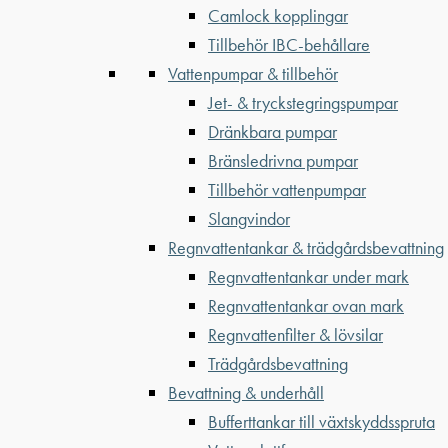
Camlock kopplingar
Tillbehör IBC-behållare
Vattenpumpar & tillbehör
Jet- & tryckstegringspumpar
Dränkbara pumpar
Bränsledrivna pumpar
Tillbehör vattenpumpar
Slangvindor
Regnvattentankar & trädgårdsbevattning
Regnvattentankar under mark
Regnvattentankar ovan mark
Regnvattenfilter & lövsilar
Trädgårdsbevattning
Bevattning & underhåll
Bufferttankar till växtskyddsspruta