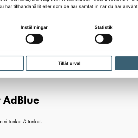
har tillhandahållit eller som de har samlat in när du har använt 
Inställningar
Statistik
Tillåt urval
lbehör
/ Flödesmätare Piusi K24 för AdBlue
r AdBlue
 ni tankar & tankat.