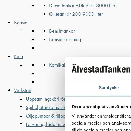
Dieseltankar ADR 500-3000 liter
Oljetankar 200-9000 liter
Bensin
Bensintankar
Bensinutrustning
Kem
Kemikalietankar
Samtycke
Verkstad
Uppsamlingskärl för fat & IBC
Spilloljetankar & utrustning
Denna webbplats använder 
Oljepumpar & tillbehör
Vi använder enhetsidentifierar
sociala medier och analysera 
Förvaringslådor & sandlådor
till de sociala medier och a