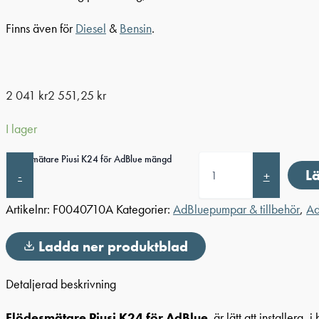
Finns även för
Diesel
&
Bensin
.
2 041
kr
2 551,25
kr
I lager
Flödesmätare Piusi K24 för AdBlue mängd
Lä
-
+
Artikelnr:
F0040710A
Kategorier:
AdBluepumpar & tillbehör
,
Ad
Ladda ner produktblad
Detaljerad beskrivning
Flödesmätare Piusi K24 för AdBlue
är lätt att installera,