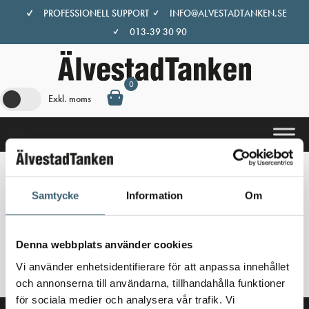
Hoppa
PROFESSIONELL SUPPORT
INFO@ALVESTADTANKEN.SE
till
013-39 30 90
innehåll
0
Exkl. moms
Hem
/
Butik
/ Produkter märkta ”Piusi K24”
Samtycke
Information
Om
Piusi K24
Denna webbplats använder cookies
Inga produkter hittades som motsvarar ditt val.
Vi använder enhetsidentifierare för att anpassa innehållet
och annonserna till användarna, tillhandahålla funktioner
för sociala medier och analysera vår trafik. Vi