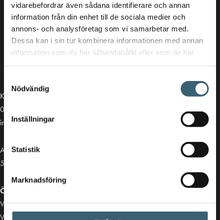
vidarebefordrar även sådana identifierare och annan
information från din enhet till de sociala medier och
annons- och analysföretag som vi samarbetar med.
Dessa kan i sin tur kombinera informationen med annan
information som du har tillhandahållit eller som de har
samlat in när du har använt deras tjänster.
Samtyckesval
Nödvändig
Kontakt
013-39 30 90
Inställningar
info@alvestadtanken.se
Algolgatan 7
Statistik
583 30 Linköping
Marknadsföring
Öppettider butik:
Vardagar 07.00 - 16.00
Viktiga länkar