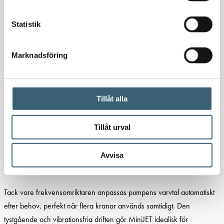
MiljöPLUS MINIJET Tryckstegrings­enhet
Statistik
Letar du efter en smart, effektiv och tyst lösning för vattenförsörjning i
hemmet? MiljöPLUS MINIJET tryckstegrings­enhet är komplett och
Marknadsföring
kompakt med varvtalsreglering som ger ett jämnt och stabilt
konstanttryck, oavsett vattenförbrukning i hushållet.
Tillåt alla
MiniJET är utrustad med:
Självsugande pump
Tillåt urval
Tryckkärl och frekvensomriktare
Avvisa
Enkel inställning av bör-tryck (justerbart mellan 1–5,5 bar)
Tack vare frekvensomriktaren anpassas pumpens varvtal automatiskt
efter behov, perfekt när flera kranar används samtidigt. Den
tystgående och vibrationsfria driften gör MiniJET idealisk för