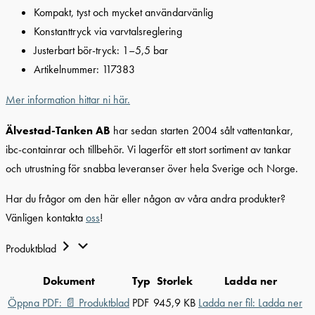
Kompakt, tyst och mycket användarvänlig
Konstanttryck via varvtalsreglering
Justerbart bör-tryck: 1–5,5 bar
Artikelnummer: 117383
Mer information hittar ni här.
Älvestad-Tanken AB
har sedan starten 2004 sålt vattentankar,
ibc-containrar och tillbehör. Vi lagerför ett stort sortiment av tankar
och utrustning för snabba leveranser över hela Sverige och Norge.
Har du frågor om den här eller någon av våra andra produkter?
Vänligen kontakta
oss
!
Produktblad
Dokument
Typ
Storlek
Ladda ner
Öppna PDF:
📄
Produktblad
PDF
945,9 KB
Ladda ner fil:
Ladda ner