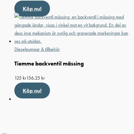
Köp nu!
Dieselpumpar & tillbehör
Tiemme backventil mässing
125
kr
156,25
kr
Köp nu!