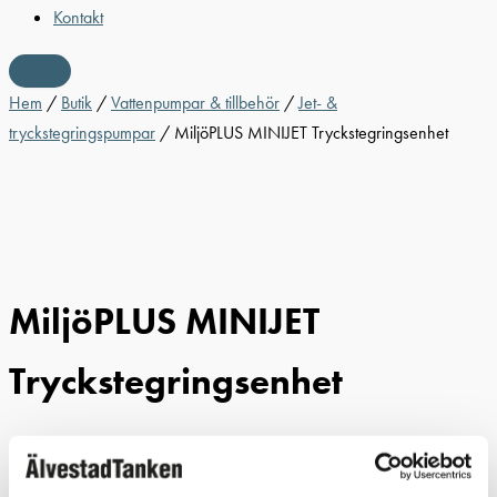
Kontakt
Hem
/
Butik
/
Vattenpumpar & tillbehör
/
Jet- &
tryckstegringspumpar
/ MiljöPLUS MINIJET Tryckstegrings­enhet
MiljöPLUS MINIJET
Tryckstegrings­enhet
MiljöPLUS Minijet är en högeffektiv, kompakt och komplett
tryckstegringsenhet med varvtalsreglering för konstanttryck.