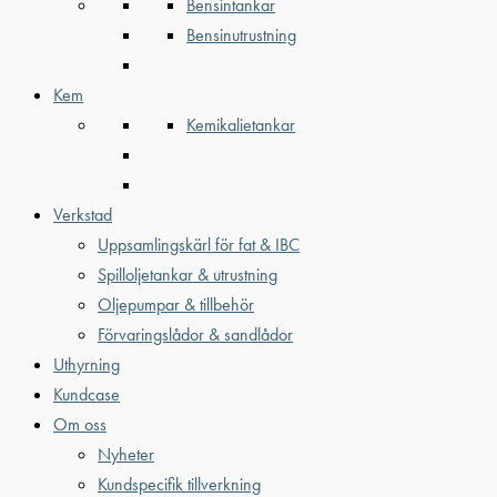
Bensintankar
Bensinutrustning
Kem
Kemikalietankar
Verkstad
Uppsamlingskärl för fat & IBC
Spilloljetankar & utrustning
Oljepumpar & tillbehör
Förvaringslådor & sandlådor
Uthyrning
Kundcase
Om oss
Nyheter
Kundspecifik tillverkning