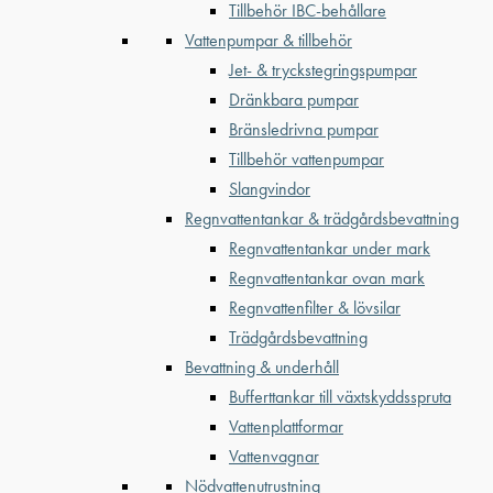
Tillbehör IBC-behållare
Vattenpumpar & tillbehör
Jet- & tryckstegringspumpar
Dränkbara pumpar
Bränsledrivna pumpar
Tillbehör vattenpumpar
Slangvindor
Regnvattentankar & trädgårdsbevattning
Regnvattentankar under mark
Regnvattentankar ovan mark
Regnvattenfilter & lövsilar
Trädgårdsbevattning
Bevattning & underhåll
Bufferttankar till växtskyddsspruta
Vattenplattformar
Vattenvagnar
Nödvattenutrustning