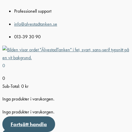
Hoppa
Professionell support
till
innehåll
info@alvestadtanken.se
013-39 30 90
0
0
Sub-Total:
0
kr
Inga produkter i varukorgen.
Inga produkter i varukorgen.
Fortsätt handla