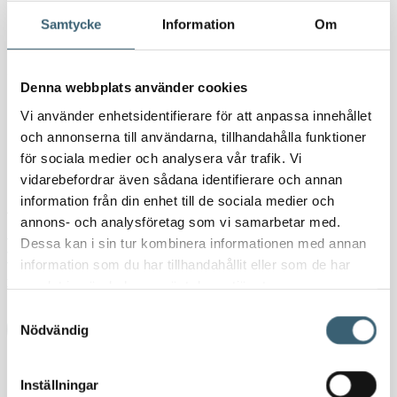
Produkten är enkelt att installera och mycket användarvänlig att ställa
Samtycke
Information
Om
in.
6 140
kr
7 675
kr
Denna webbplats använder cookies
I lager
Vi använder enhetsidentifierare för att anpassa innehållet
och annonserna till användarna, tillhandahålla funktioner
MiljöPLUS
för sociala medier och analysera vår trafik. Vi
MINIJET
-
+
Lägg till i varukorg
vidarebefordrar även sådana identifierare och annan
Tryckstegrings­
enhet
information från din enhet till de sociala medier och
Artikelnr:
117383
Kategorier:
Jet- & tryckstegringspumpar
,
mängd
annons- och analysföretag som vi samarbetar med.
Nödvattenutrustning
,
Tankutrustning
,
Vattenpumpar & tillbehör
,
Dessa kan i sin tur kombinera informationen med annan
Vattentankar Ovan Mark
Etiketter:
frekvensstyrd pump
,
information som du har tillhandahållit eller som de har
tryckstegringsenhet
samlat in när du har använt deras tjänster.
Samtyckesval
Ladda ner produktblad
Nödvändig
Detaljerad beskrivning
Inställningar