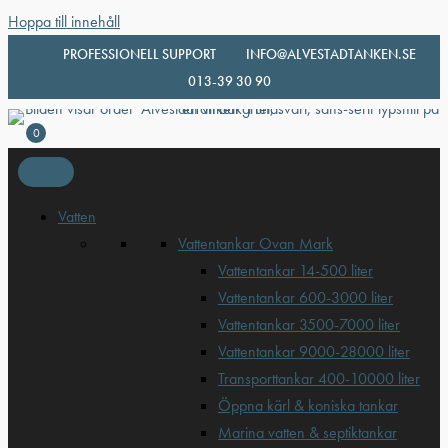
Hoppa till innehåll
PROFESSIONELL SUPPORT
INFO@ALVESTADTANKEN.SE
013-39 30 90
0
Vatten
Vattentankar Ovan Mark
Vattentankar 14-500 liter
Vattentankar 600-3000 liter
Vattentankar 3500-7000 liter
Vattentankar 9000-28000 liter
Transporttankar 400-10000 liter
Öppna kärl & koniska tankar
Marina vatten & septiktankar