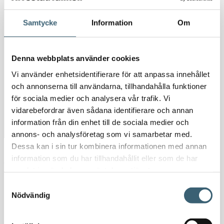
Oljepumpar & tillbehör
Förvaringslådor & sandlådor
Samtycke
Information
Om
Uthyrning
Kundcase
Denna webbplats använder cookies
Om oss
Vi använder enhetsidentifierare för att anpassa innehållet
Nyheter
och annonserna till användarna, tillhandahålla funktioner
Kundspecifik tillverkning
för sociala medier och analysera vår trafik. Vi
Kontakt
vidarebefordrar även sådana identifierare och annan
information från din enhet till de sociala medier och
annons- och analysföretag som vi samarbetar med.
Dessa kan i sin tur kombinera informationen med annan
Hem
/
Butik
/
Vattenpumpar & tillbehör
/
Tillbehör
information som du har tillhandahållit eller som de har
vattenpumpar
/ EMTEK enkeladapter
samlat in när du har använt deras tjänster.
Samtyckesval
Nödvändig