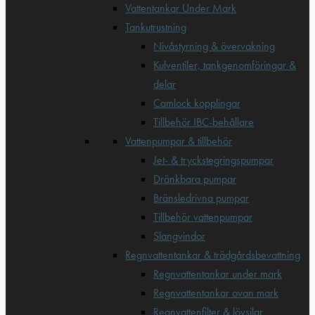
Vattentankar Under Mark
Tankutrustning
Nivåstyrning & övervakning
Kulventiler, tankgenomföringar &
delar
Camlock kopplingar
Tillbehör IBC-behållare
Vattenpumpar & tillbehör
Jet- & tryckstegringspumpar
Dränkbara pumpar
Bränsledrivna pumpar
Tillbehör vattenpumpar
Slangvindor
Regnvattentankar & trädgårdsbevattning
Regnvattentankar under mark
Regnvattentankar ovan mark
Regnvattenfilter & lövsilar