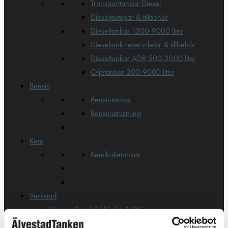
Transporttankar Diesel
Dieselpumpar & tillbehör
Dieseltankar 1200-9000 liter
Dieseltank reservdelar & tillbehör
Dieseltankar ADR 500-3000 liter
Oljetankar 200-9000 liter
Bensin
Bensintankar
Bensinutrustning
Kem
Kemikalietankar
Verkstad
Uppsamlingskärl för fat & IBC
Spilloljetankar & utrustning