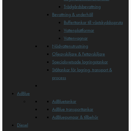
Trädgårdsbevattning
Bevattning & underhåll
Bufferttankar till växtskyddsspruta
Vattenplattformar
Vattenvagnar
Nödvattenutrustning
Oljeavskiljare & Fettavskiljare
Specialsvetsade lagringstankar
Ståltankar för lagring, transport &
process
AdBlue
AdBluetankar
AdBlue transporttankar
AdBluepumpar & tillbehör
Diesel