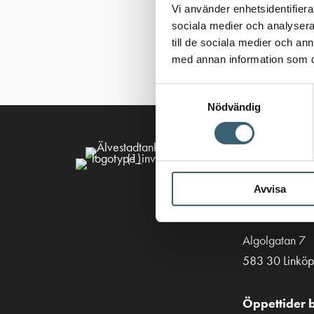
Vi använder enhetsidentifierar
sociala medier och analysera 
till de sociala medier och a
med annan information som du 
Samtyckesval
Nödvändig
Kontakt
013-39 30 90
Avvisa
info@alvestad
Algolgatan 7
583 30 Linköp
Öppettider b