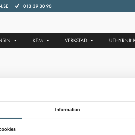
.SE
013-39 30 90
NSIN
KEM
VERKSTAD
UTHYRNI
Information
cookies