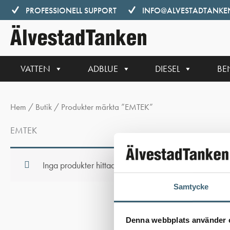
Hoppa
PROFESSIONELL SUPPORT
INFO@ALVESTADTANKEN
till
innehåll
VATTEN
ADBLUE
DIESEL
BE
Hem
/
Butik
/ Produkter märkta ”EMTEK”
EMTEK
Inga produkter hittades som motsvarar ditt val.
Samtycke
Denna webbplats använder 