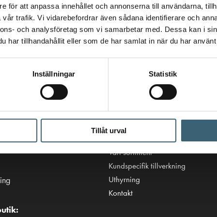
e för att anpassa innehållet och annonserna till användarna, tillh
vår trafik. Vi vidarebefordrar även sådana identifierare och anna
nnons- och analysföretag som vi samarbetar med. Dessa kan i sin
har tillhandahållit eller som de har samlat in när du har använt 
Inställningar
Statistik
Viktiga länkar
Villkor & integritetspolicy
Tillåt urval
tanken.se
Tillgänglighetsredogörelse
Vårt sortiment
Kundspecifik tillverkning
Uthyrning
ing
Kontakt
utik: