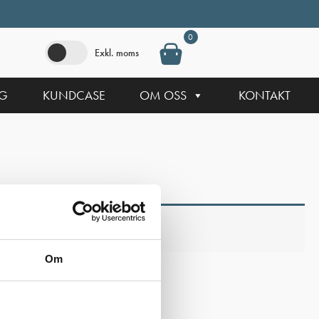
0
Exkl. moms
NG
KUNDCASE
OM OSS
KONTAKT
Om