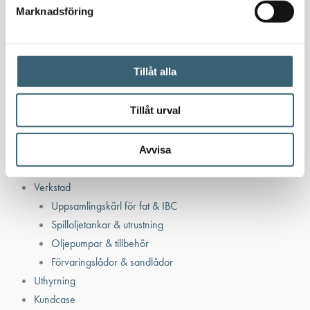
Dieseltankar ADR 500-3000 liter
Marknadsföring
Oljetankar 200-9000 liter
Bensin
Bensintankar
Tillåt alla
Bensinutrustning
Tillåt urval
Kem
Kemikalietankar
Avvisa
Verkstad
Uppsamlingskärl för fat & IBC
Spilloljetankar & utrustning
Oljepumpar & tillbehör
Förvaringslådor & sandlådor
Uthyrning
Kundcase