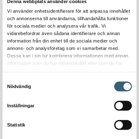
Denna webbplats använder cookies
Vattenplattformar
Vi använder enhetsidentifierare för att anpassa innehållet
Vattenvagnar
och annonserna till användarna, tillhandahålla funktioner
Nödvattenutrustning
för sociala medier och analysera vår trafik. Vi
Oljeavskiljare & Fettavskiljare
vidarebefordrar även sådana identifierare och annan
Specialsvetsade lagringstankar
information från din enhet till de sociala medier och
Ståltankar för lagring, transport & process
annons- och analysföretag som vi samarbetar med.
Dessa kan i sin tur kombinera informationen med annan
information som du har tillhandahållit eller som de har
AdBlue
samlat in när du har använt deras tjänster.
AdBluetankar
AdBlue transporttankar
Samtyckesval
Nödvändig
AdBluepumpar & tillbehör
Diesel
Transporttankar Diesel
Inställningar
Dieselpumpar & tillbehör
Dieseltankar 1200-9000 liter
Statistik
Dieseltank reservdelar & tillbehör