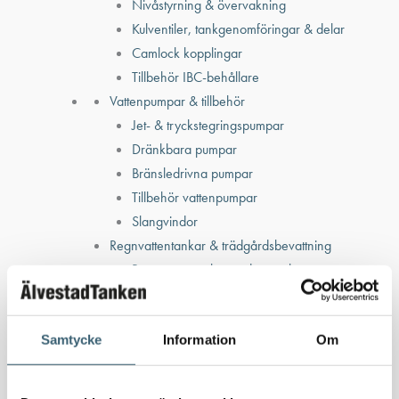
Nivåstyrning & övervakning
Kulventiler, tankgenomföringar & delar
Camlock kopplingar
Tillbehör IBC-behållare
Vattenpumpar & tillbehör
Jet- & tryckstegringspumpar
Dränkbara pumpar
Bränsledrivna pumpar
Tillbehör vattenpumpar
Slangvindor
Regnvattentankar & trädgårdsbevattning
Regnvattentankar under mark
Regnvattentankar ovan mark
Regnvattenfilter & lövsilar
Samtycke
Information
Om
Trädgårdsbevattning
Bevattning & underhåll
Bufferttankar till växtskyddsspruta