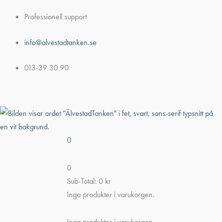
Hoppa
Professionell support
till
innehåll
info@alvestadtanken.se
013-39 30 90
0
0
Sub-Total:
0
kr
Inga produkter i varukorgen.
Inga produkter i varukorgen.