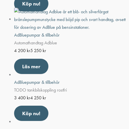
Köp nu!
AdBluepumpar & tillbehör
Automathandtag Adblue
4 200
kr
5 250
kr
Läs mer
AdBluepumpar & tillbehör
TODO tankbilskoppling rostfri
3 400
kr
4 250
kr
Köp nu!