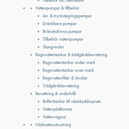
Tillbehör IBC-behållare
Vattenpumpar & tillbehör
Jet- & tryckstegringspumpar
Dränkbara pumpar
Bränsledrivna pumpar
Tillbehör vattenpumpar
Slangvindor
Regnvattentankar & trädgårdsbevattning
Regnvattentankar under mark
Regnvattentankar ovan mark
Regnvattenfilter & lövsilar
Trädgårdsbevattning
Bevattning & underhåll
Bufferttankar till växtskyddsspruta
Vattenplattformar
Vattenvagnar
Nödvattenutrustning