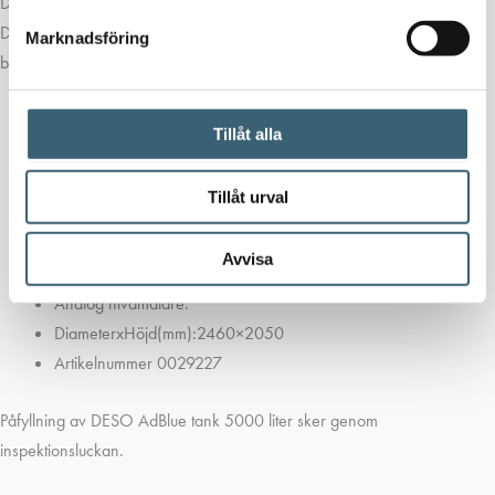
DESO AdBlue tank 5000 liter
DESO AdBlue tank 5000 liter är tillverkad i rotationsgjuten UV-
Marknadsföring
beständig polyeten och är utrustade med följande:
Isolerad inner tank
Tillåt alla
Termostatstyrd värmefläkt
Pump placerad i pumpskåpet
Tillåt urval
Automat handtag & 6 meter slang (längre slanglängder som
tillval)
Avvisa
Digital flödesmätare.
Analog nivåmätare.
DiameterxHöjd(mm):2460×2050
Artikelnummer 0029227
Påfyllning av DESO AdBlue tank 5000 liter sker genom
inspektionsluckan.