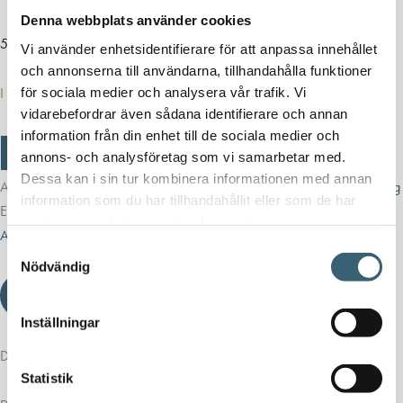
Denna webbplats använder cookies
53 240
kr
66 550
kr
Vi använder enhetsidentifierare för att anpassa innehållet
och annonserna till användarna, tillhandahålla funktioner
för sociala medier och analysera vår trafik. Vi
I lager
vidarebefordrar även sådana identifierare och annan
information från din enhet till de sociala medier och
DESO
-
+
Lägg till i varukorg
annons- och analysföretag som vi samarbetar med.
AdBlue
Dessa kan i sin tur kombinera informationen med annan
tank
Artikelnr:
0029227
Kategorier:
AdBluetankar
,
AdBluetankar & utrustning
5000
information som du har tillhandahållit eller som de har
Etiketter:
adblue
,
adblue tank
,
Adblue tank 5000 liter
,
adblue tankar
,
liter
samlat in när du har använt deras tjänster.
mängd
AdBluetank
,
adbluetankar
,
ÄlvestadTanken
,
DESO
,
Ureatank
Samtyckesval
Nödvändig
Ladda ner produktblad
Inställningar
Detaljerad beskrivning
Statistik