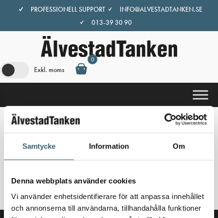
Hoppa
PROFESSIONELL SUPPORT
INFO@ALVESTADTANKEN.SE
till
013-39 30 90
innehåll
0
Exkl. moms
Hem
/
Butik
/ Produkter märkta ”AdBluetank”
Samtycke
Information
Om
AdBluetank
Inga produkter hittades som motsvarar ditt val.
Denna webbplats använder cookies
Vi använder enhetsidentifierare för att anpassa innehållet
och annonserna till användarna, tillhandahålla funktioner