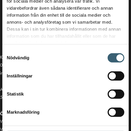
för sociala medier och analysera vår trafik. Vi
vidarebefordrar även sådana identifierare och annan
information från din enhet till de sociala medier och
annons- och analysföretag som vi samarbetar med.
Dessa kan i sin tur kombinera informationen med annan
information som du har tillhandahållit eller som de har
samlat in när du har använt deras tjänster.
Samtyckesval
Kontakt
Nödvändig
013-39 30 90
info@alvestadtanken.se
Inställningar
Algolgatan 7
Statistik
583 30 Linköping
Marknadsföring
Öppettider butik:
Vardagar 07.00 - 16.00
Viktiga länkar