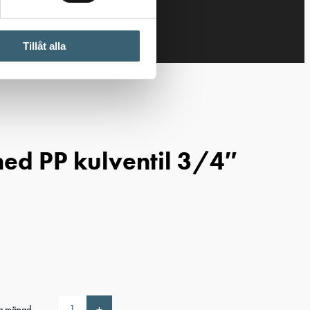
Tillåt alla
ed PP kulventil 3/4″
+
ga mängd