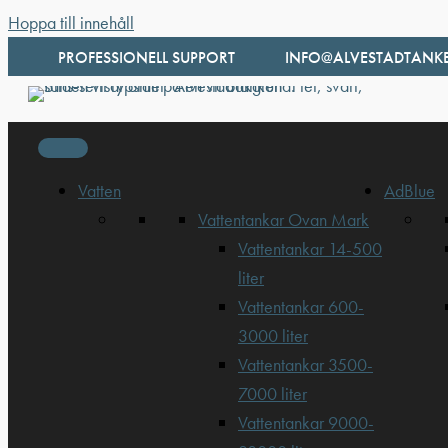
Hoppa till innehåll
PROFESSIONELL SUPPORT
INFO@ALVESTADTANKE
Vatten
AdBlue
Vattentankar Ovan Mark
Vattentankar 14-500
liter
Vattentankar 600-
3000 liter
Vattentankar 3500-
7000 liter
Vattentankar 9000-