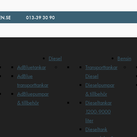
N.SE
013-39 30 90
Diesel
Bensin
AdBluetankar
Transporttankar
AdBlue
Diesel
transporttankar
Dieselpumpar
AdBluepumpar
& tillbehör
& tillbehör
Dieseltankar
1200-9000
liter
Dieseltank