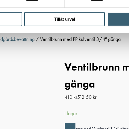
Tillåt urval
ädgårdsbevattning
/ Ventilbrunn med PP kulventil 3/4″ gänga
Ventilbrunn m
gänga
410
kr
512,50
kr
I lager
-
Ventilbrunn med PP kulventil 3/4" gän