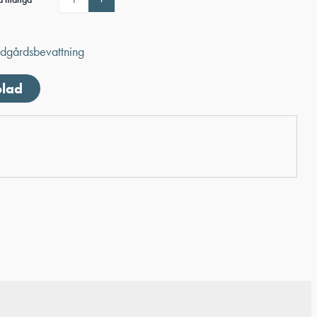
ädgårdsbevattning
blad