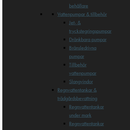
behållare
Vattenpumpar & tillbehör
Jet- &
tryckstegringspumpar
Dränkbara pumpar
Bränsledrivna
pumpar
Tillbehör
vattenpumpar
Slangvindor
Regnvattentankar &
trädgårdsbevattning
Regnvattentankar
under mark
Regnvattentankar