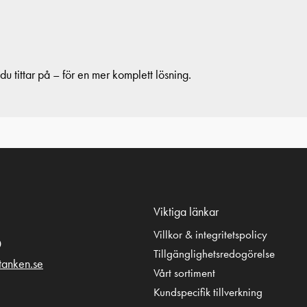
u tittar på – för en mer komplett lösning.
Viktiga länkar
Villkor & integritetspolicy
0
Tillgänglighetsredogörelse
tanken.se
Vårt sortiment
Kundspecifik tillverkning