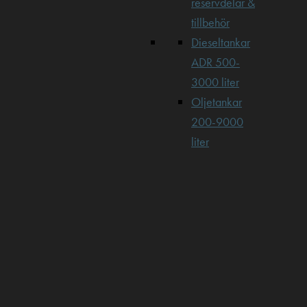
reservdelar &
tillbehör
Dieseltankar
ADR 500-
3000 liter
Oljetankar
200-9000
liter