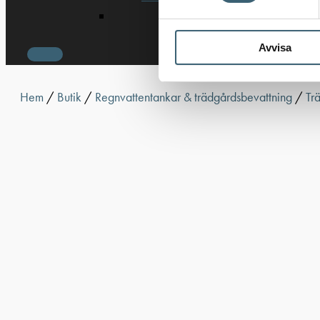
Avvisa
Hem
/
Butik
/
Regnvattentankar & trädgårdsbevattning
/
Tr