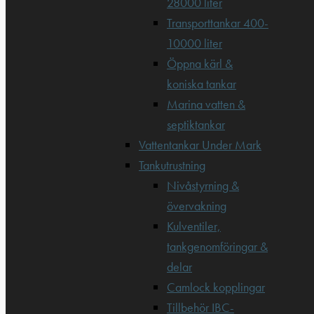
28000 liter
Transporttankar 400-
10000 liter
Öppna kärl &
koniska tankar
Marina vatten &
septiktankar
Vattentankar Under Mark
Tankutrustning
Nivåstyrning &
övervakning
Kulventiler,
tankgenomföringar &
delar
Camlock kopplingar
Tillbehör IBC-