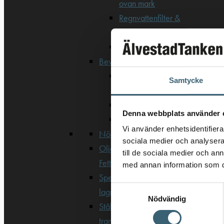
ovan mark
Regnvattenfilter &
lövsilar
Trädgårdsbevattning
Bevattning & underhåll
Bufferttankar till
Samtycke
växtskyddsspruta
Vattenplattformar
Denna webbplats använder 
Vattenvagnar
Vi använder enhetsidentifierar
Nödvattenutrustning
sociala medier och analysera 
Oljeavskiljare &
till de sociala medier och a
Fettavskiljare
med annan information som du 
Specialsvetsade
Samtyckesval
lagringstankar
Nödvändig
Ståltankar för lagring,
transport & process