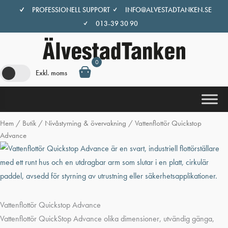
Hoppa
PROFESSIONELL SUPPORT
INFO@ALVESTADTANKEN.SE
till
013-39 30 90
innehåll
0
Exkl. moms
Hem
/
Butik
/
Nivåstyrning & övervakning
/ Vattenflottör Quickstop
Advance
Vattenflottör Quickstop Advance
Vattenflottör Quick
Stop Advance olika dimensioner, utvändig gänga,