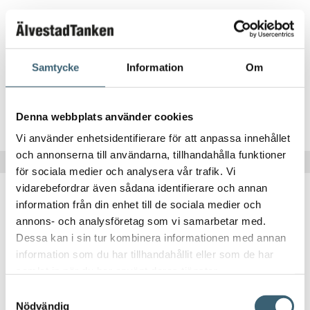
KULVENTILER, TANKGENOMFÖRINGAR & DELAR
PP reduktion med invändig och utvändig gänga
Samtycke
Information
Om
8
kr
Denna webbplats använder cookies
Köp nu!
Vi använder enhetsidentifierare för att anpassa innehållet
och annonserna till användarna, tillhandahålla funktioner
för sociala medier och analysera vår trafik. Vi
vidarebefordrar även sådana identifierare och annan
information från din enhet till de sociala medier och
annons- och analysföretag som vi samarbetar med.
Dessa kan i sin tur kombinera informationen med annan
information som du har tillhandahållit eller som de har
KULVENTILER, TANKGENOMFÖRINGAR & DELAR
samlat in när du har använt deras tjänster.
Samtyckesval
PP vinkel med invändig och utvändig gänga
Nödvändig