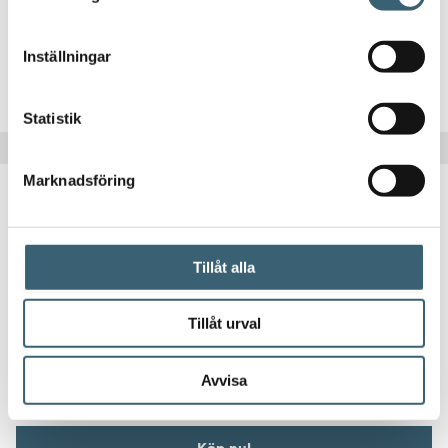
8
kr
Inställningar
Köp nu!
Statistik
Marknadsföring
Tillåt alla
KULVENTILER, TANKGENOMFÖRINGAR & DELAR
Tillåt urval
PP vinkel med invändig gänga
Avvisa
9
kr
Köp nu!