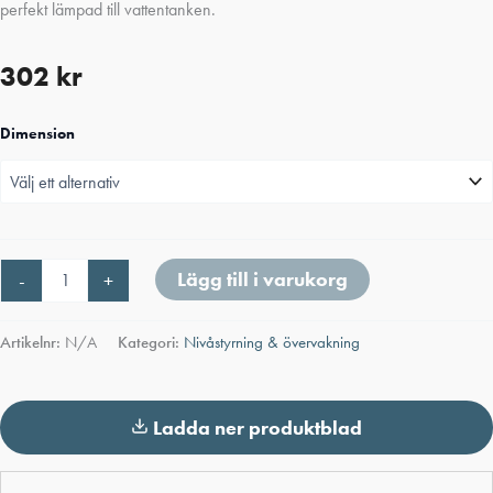
perfekt lämpad till vattentanken.
302
kr
Dimension
Vattenflottör
Lägg till i varukorg
-
+
Quickstop
Advance
mängd
Artikelnr:
N/A
Kategori:
Nivåstyrning & övervakning
Ladda ner produktblad