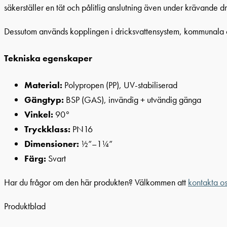
säkerställer en tät och pålitlig anslutning även under krävande dr
Dessutom används kopplingen i dricksvattensystem, kommunala och 
Tekniska egenskaper
Material:
Polypropen (PP), UV-stabiliserad
Gängtyp:
BSP (GAS), invändig + utvändig gänga
Vinkel:
90°
Tryckklass:
PN16
Dimensioner:
½”–1¼”
Färg:
Svart
Har du frågor om den här produkten? Välkommen att
kontakta os
Produktblad