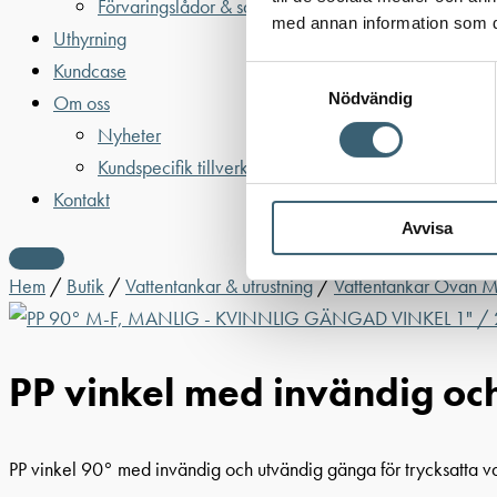
Förvaringslådor & sandlådor
med annan information som du 
Uthyrning
Kundcase
Samtyckesval
Nödvändig
Om oss
Nyheter
Kundspecifik tillverkning
Kontakt
Avvisa
Hem
/
Butik
/
Vattentankar & utrustning
/
Vattentankar Ovan 
PP vinkel med invändig oc
PP vinkel 90° med invändig och utvändig gänga för trycksatta v