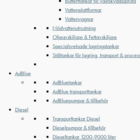
Bufferttankar till växtskyddsspruta
Vattenplattformar
Vattenvagnar
Nödvattenutrustning
Oljeavskiljare & Fettavskiljare
Specialsvetsade lagringstankar
Ståltankar för lagring, transport & proces
AdBlue
AdBluetankar
AdBlue transporttankar
AdBluepumpar & tillbehör
Diesel
Transporttankar Diesel
Dieselpumpar & tillbehör
Dieseltankar 1200-9000 liter