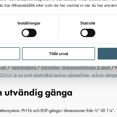
har tillhandahållit eller som de har samlat in när du har använt 
Inställningar
Statistik
Tillåt urval
Mark
/
Tankutrustning
/
Kulventiler, tankgenomföringar & delar
/ P
h utvändig gänga
attensystem. PN16 och BSP-gänga i dimensioner från ½” till 1¼”.