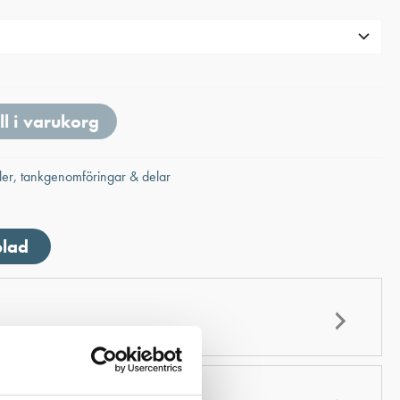
ll i varukorg
iler, tankgenomföringar & delar
blad