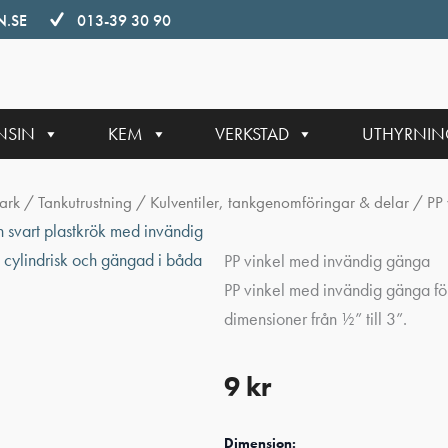
.SE
013-39 30 90
NSIN
KEM
VERKSTAD
UTHYRNI
ark
/
Tankutrustning
/
Kulventiler, tankgenomföringar & delar
/ PP 
PP vinkel med invändig gänga
PP vinkel med invändig gänga fö
dimensioner från ½” till 3”.
9
kr
Dimension: