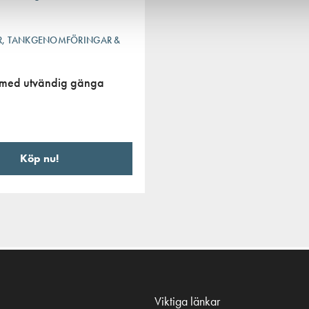
ER, TANKGENOMFÖRINGAR &
 med utvändig gänga
Köp nu!
Viktiga länkar