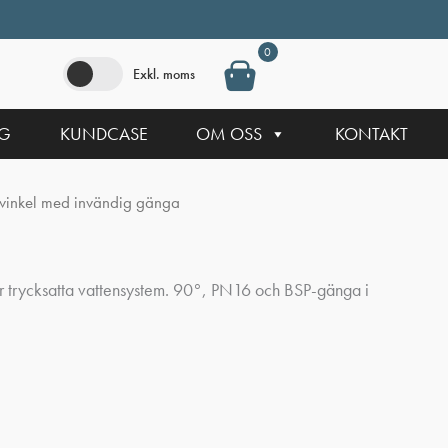
0
Exkl. moms
NG
KUNDCASE
OM OSS
KONTAKT
vinkel med invändig gänga
r trycksatta vattensystem. 90°, PN16 och BSP-gänga i