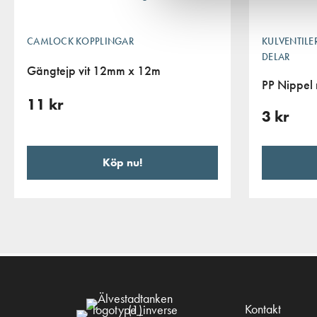
CAMLOCK KOPPLINGAR
KULVENTIL
DELAR
Gängtejp vit 12mm x 12m
PP Nippel
11
kr
3
kr
Köp nu!
Kontakt