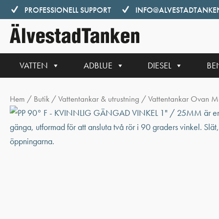
Hoppa
PROFESSIONELL SUPPORT
INFO@ALVESTADTANKEN
till
innehåll
VATTEN
ADBLUE
DIESEL
BE
Hem
/
Butik
/
Vattentankar & utrustning
/
Vattentankar Ovan M