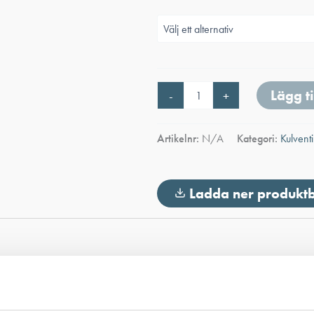
PP
Lägg ti
-
+
vinkel
med
invändig
Artikelnr:
N/A
Kategori:
Kulvent
gänga
mängd
Ladda ner produkt