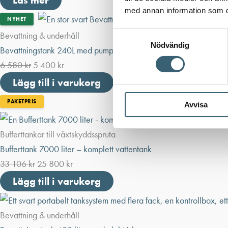
Läs mer
med annan information som du 
NYHET
Bevattning & underhåll
Samtyckesval
Nödvändig
Bevattningstank 240L med pump
6 580
kr
5 400
kr
Lägg till i varukorg
PAKETPRIS
Avvisa
Bufferttankar till växtskyddsspruta
Bufferttank 7000 liter – komplett vattentank
33 106
kr
25 800
kr
Lägg till i varukorg
Bevattning & underhåll