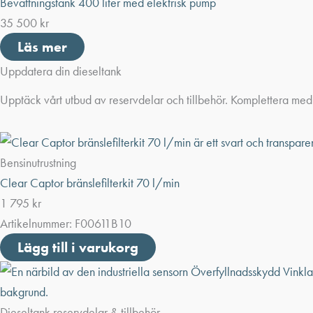
Bevattningstank 400 liter med elektrisk pump
35 500
kr
Läs mer
Uppdatera din dieseltank
Upptäck vårt utbud av reservdelar och tillbehör. Komplettera med 
Bensinutrustning
Clear Captor bränslefilterkit 70 l/min
1 795
kr
Artikelnummer:
F00611B10
Lägg till i varukorg
Dieseltank reservdelar & tillbehör