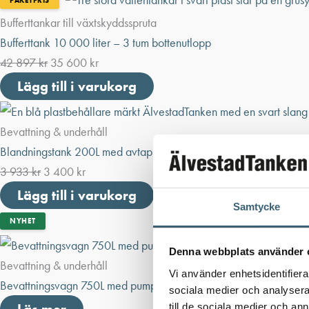
Bufferttankar till växtskyddsspruta
Bufferttank 10 000 liter – 3 tum bottenutlopp
42 897
kr
35 600
kr
Lägg till i varukorg
Bevattning & underhåll
Blandningstank 200L med avtappning
3 933
kr
3 400
kr
Lägg till i varukorg
Samtycke
NYHET
Denna webbplats använder 
Bevattning & underhåll
Vi använder enhetsidentifierar
Bevattningsvagn 750L med pump & ramp
sociala medier och analysera 
till de sociala medier och a