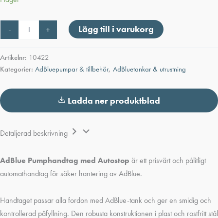
AdBlue
Lägg till i varukorg
-
+
Pumphandtag
med
Autostop
Artikelnr:
10422
mängd
Kategorier:
AdBluepumpar & tillbehör
,
AdBluetankar & utrustning
Ladda ner produktblad
Detaljerad beskrivning
AdBlue Pumphandtag med Autostop
är ett prisvärt och pålitligt
automathandtag för säker hantering av AdBlue.
Handtaget passar alla fordon med AdBlue-tank och ger en smidig och
kontrollerad påfyllning. Den robusta konstruktionen i plast och rostfritt stål