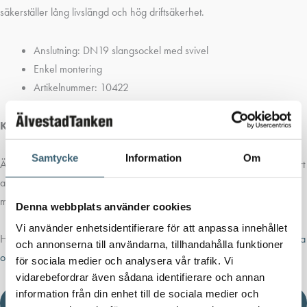
säkerställer lång livslängd och hög driftsäkerhet.
Anslutning: DN19 slangsockel med svivel
Enkel montering
Artikelnummer: 10422
Kom ihåg
att komplettera med slangklämma.
Samtycke
Information
Om
Älvestad-Tanken AB erbjuder hela
Cemos
sortiment och lagerför ett stort
antal artiklar. Vi är specialister på miljösäker förvaring och delar gärna
med oss av vår produktkunskap.
Denna webbplats använder cookies
Vi använder enhetsidentifierare för att anpassa innehållet
Har du frågor om denna eller någon av våra andra produkter?
Kontakta
och annonserna till användarna, tillhandahålla funktioner
oss gärna!
för sociala medier och analysera vår trafik. Vi
vidarebefordrar även sådana identifierare och annan
information från din enhet till de sociala medier och
Ladda ner produktblad