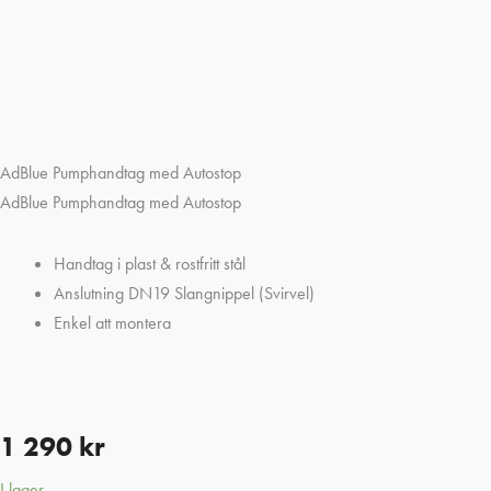
AdBlue Pumphandtag med Autostop
AdBlue Pumphandtag med Autostop
Handtag i plast & rostfritt stål
Anslutning DN19 Slangnippel (Svirvel)
Enkel att montera
1 290
kr
I lager