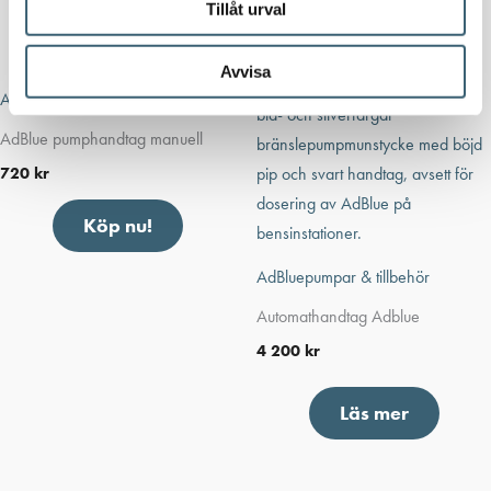
Tillåt urval
Avvisa
AdBluepumpar & tillbehör
AdBlue pumphandtag manuell
720
kr
Köp nu!
AdBluepumpar & tillbehör
Automathandtag Adblue
4 200
kr
Läs mer