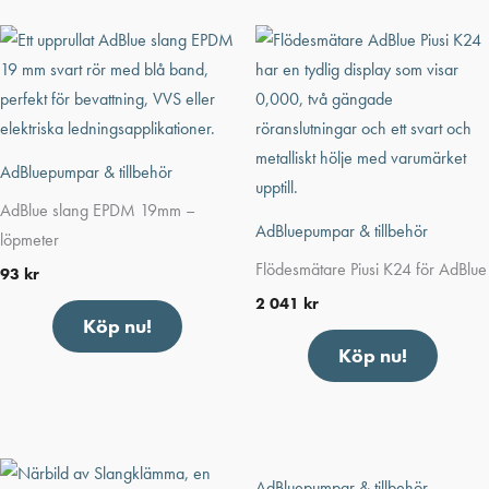
AdBluepumpar & tillbehör
AdBlue slang EPDM 19mm –
AdBluepumpar & tillbehör
löpmeter
Flödesmätare Piusi K24 för AdBlue
93
kr
2 041
kr
Köp nu!
Köp nu!
AdBluepumpar & tillbehör