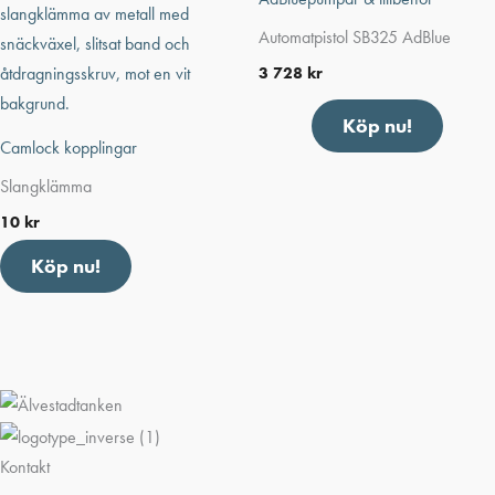
Automatpistol SB325 AdBlue
3 728
kr
Köp nu!
Camlock kopplingar
Slangklämma
10
kr
Köp nu!
Kontakt