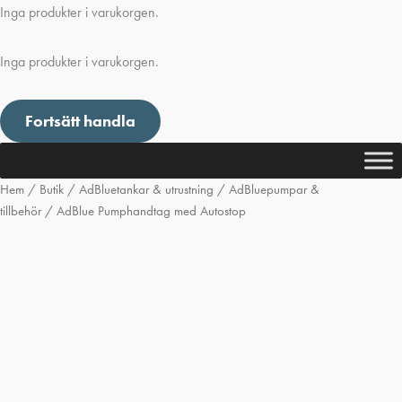
Inga produkter i varukorgen.
Inga produkter i varukorgen.
Fortsätt handla
Hem
/
Butik
/
AdBluetankar & utrustning
/
AdBluepumpar &
tillbehör
/ AdBlue Pumphandtag med Autostop