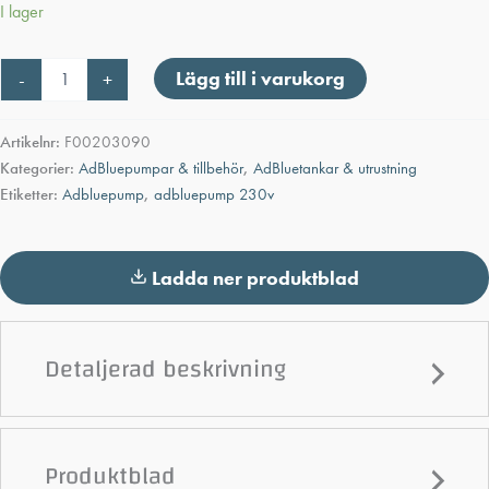
I lager
AdBluepump
Lägg till i varukorg
-
+
230V
mängd
Artikelnr:
F00203090
Kategorier:
AdBluepumpar & tillbehör
,
AdBluetankar & utrustning
Etiketter:
Adbluepump
,
adbluepump 230v
Ladda ner produktblad
Detaljerad beskrivning
Produktblad