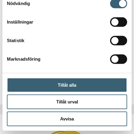
Nödvändig
Inställningar
Statistik
CAMLOCK KOPPLINGAR
Slangklämma
Marknadsföring
10
kr
Tillåt alla
Köp nu!
Tillåt urval
Avvisa