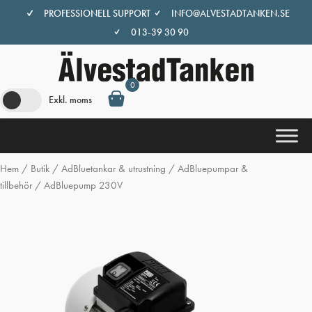
Hoppa
PROFESSIONELL SUPPORT
INFO@ALVESTADTANKEN.SE
till
013-39 30 90
innehåll
0
Exkl. moms
Hem
/
Butik
/
AdBluetankar & utrustning
/
AdBluepumpar &
tillbehör
/ AdBluepump 230V