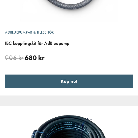
ADBLUEPUMPAR & TILLBEHÖR
IBC kopplingskit för AdBluepump
906
kr
680
kr
Köp nu!