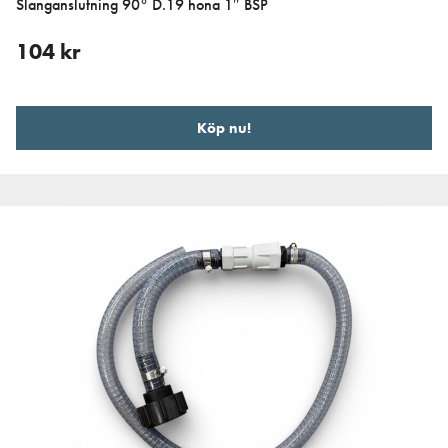
Slanganslutning 90° D.19 hona 1″ BSP
104
kr
Köp nu!