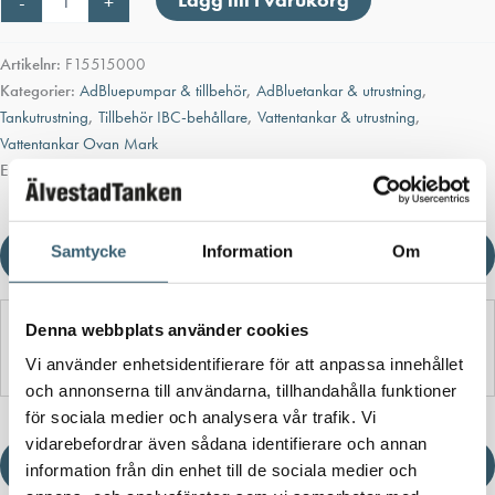
-
+
kopplingskit
för
AdBluepump
Artikelnr:
F15515000
mängd
Kategorier:
AdBluepumpar & tillbehör
,
AdBluetankar & utrustning
,
Tankutrustning
,
Tillbehör IBC-behållare
,
Vattentankar & utrustning
,
Vattentankar Ovan Mark
Etiketter:
AdBluekit IBC
,
Adbluepump
,
IBC AdBlue
,
IBC Koppling AdBlue
Samtycke
Information
Om
Ladda ner produktblad
Denna webbplats använder cookies
Detaljerad beskrivning
Vi använder enhetsidentifierare för att anpassa innehållet
och annonserna till användarna, tillhandahålla funktioner
för sociala medier och analysera vår trafik. Vi
vidarebefordrar även sådana identifierare och annan
Ladda ner produktblad
information från din enhet till de sociala medier och