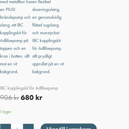
IBC kopplingskit för AdBluepump
906
kr
680
kr
I lager
IBC
Lägg till i varukorg