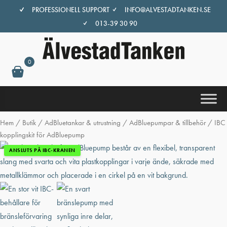
Hoppa
PROFESSIONELL SUPPORT
INFO@ALVESTADTANKEN.SE
till
013-39 30 90
innehåll
0
Hem
/
Butik
/
AdBluetankar & utrustning
/
AdBluepumpar & tillbehör
/ IBC
kopplingskit för AdBluepump
ANSLUTS PÅ IBC-KRANEN