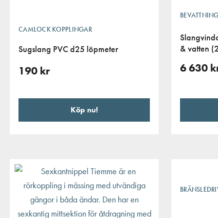
BEVATTNING
CAMLOCK KOPPLINGAR
Slangvinda
& vatten (
Sugslang PVC d25 löpmeter
6 630
k
190
kr
Köp nu!
BRÄNSLEDR