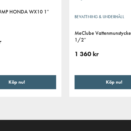
UMP HONDA WX10 1″
BEVATTNING & UNDERHÅLL
MeClube Vattenmunstyck
1/2″
r
1 360
kr
Köp nu!
Köp nu!