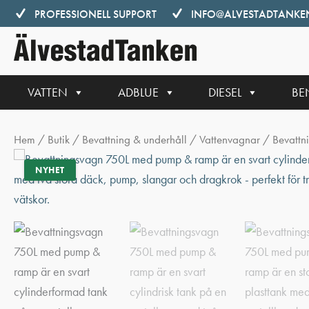
Hoppa
PROFESSIONELL SUPPORT
INFO@ALVESTADTANKEN
till
innehåll
VATTEN
ADBLUE
DIESEL
BE
Hem
/
Butik
/
Bevattning & underhåll
/
Vattenvagnar
/ Bevattn
NYHET