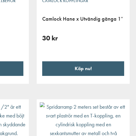
ILLBEHÖR
CAMLOCK KOPPLINGAR
Camlock Hane x Utvändig gänga 1″
30
kr
Köp nu!