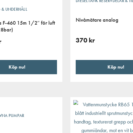
DIESELTANK RESERVDELAR & T
 & UNDERHÅLL
Nivåmätare analog
 F-460 15m 1/2″ för luft
28bar)
370
kr
r
Köp nu!
Köp nu!
IVNA PUMPAR