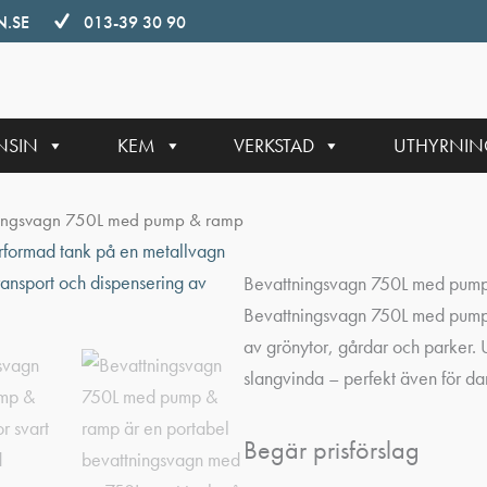
.SE
013-39 30 90
NSIN
KEM
VERKSTAD
UTHYRNI
ingsvagn 750L med pump & ramp
Bevattningsvagn 750L med pum
Bevattningsvagn 750L med pump 
av grönytor, gårdar och parker.
slangvinda – perfekt även för
Begär prisförslag