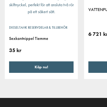
VATTENP
DIESELTANK RESERVDELAR & TILLBEHÖR
6 721
k
Sexkantnippel Tiemme
35
kr
Köp nu!