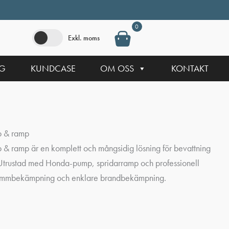
0
Exkl. moms
NG
KUNDCASE
OM OSS
KONTAKT
p & ramp
& ramp är en komplett och mångsidig lösning för bevattning
 Utrustad med Honda-pump, spridarramp och professionell
 dammbekämpning och enklare brandbekämpning.