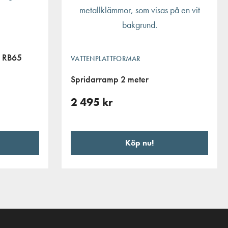
e RB65
VATTENPLATTFORMAR
Spridarramp 2 meter
2 495
kr
Köp nu!