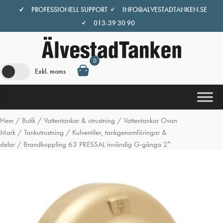
Hoppa
PROFESSIONELL SUPPORT
INFO@ALVESTADTANKEN.SE
till
013-39 30 90
innehåll
0
Exkl. moms
Hem
/
Butik
/
Vattentankar & utrustning
/
Vattentankar Ovan
Mark
/
Tankutrustning
/
Kulventiler, tankgenomföringar &
delar
/ Brandkoppling 63 PRESSAL invändig G-gänga 2″