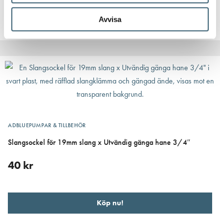
Köp nu!
Avvisa
ADBLUEPUMPAR & TILLBEHÖR
Slangsockel för 19mm slang x Utvändig gänga hane 3/4″
40
kr
Köp nu!