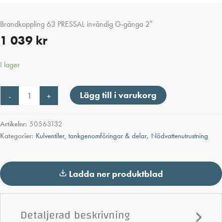
Brandkoppling 63 PRESSAL invändig G-gänga 2″
1 039
kr
I lager
Brandkoppling
Lägg till i varukorg
-
+
63
PRESSAL
invändig
Artikelnr:
50563132
G-
Kategorier:
Kulventiler, tankgenomföringar & delar
,
Nödvattenutrustning
gänga
2"
mängd
Ladda ner produktblad
Detaljerad beskrivning