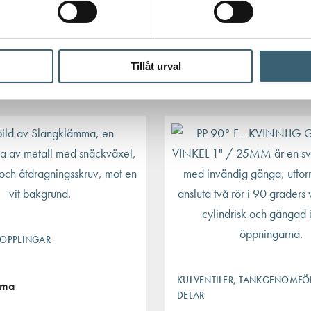
Köp nu!
Köp nu!
Tillåt urval
OPPLINGAR
KULVENTILER, TANKGENOMFÖ
mma
DELAR