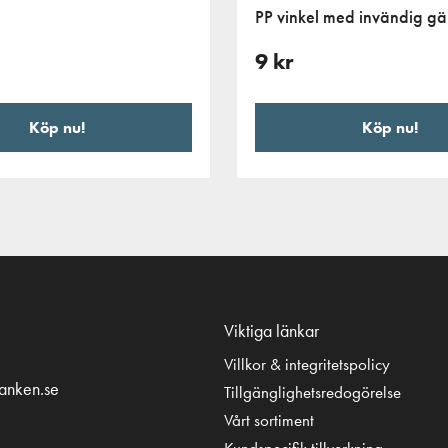
PP vinkel med invändig g
9
kr
Köp nu!
Köp nu!
Viktiga länkar
Villkor & integritetspolicy
tanken.se
Tillgänglighetsredogörelse
Vårt sortiment