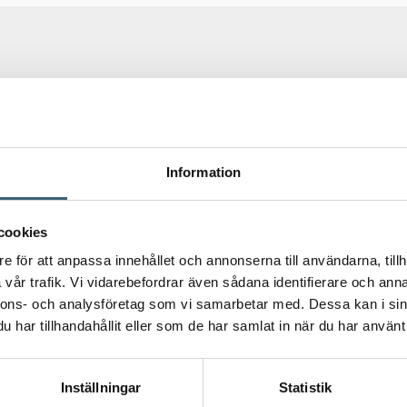
 tittar på – för en mer komplett lösning.
Information
AR & TILLBEHÖR
cookies
e för att anpassa innehållet och annonserna till användarna, tillh
 pump 12V
vår trafik. Vi vidarebefordrar även sådana identifierare och anna
nnons- och analysföretag som vi samarbetar med. Dessa kan i sin
KULVENTILER, TANKGENOMFÖ
DELAR
har tillhandahållit eller som de har samlat in när du har använt 
r
Tankgenomföring PVC-U
Inställningar
Statistik
109
kr