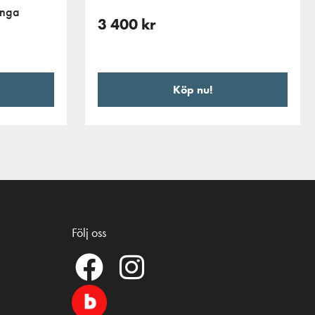
änga
3 400
kr
Köp nu!
Följ oss