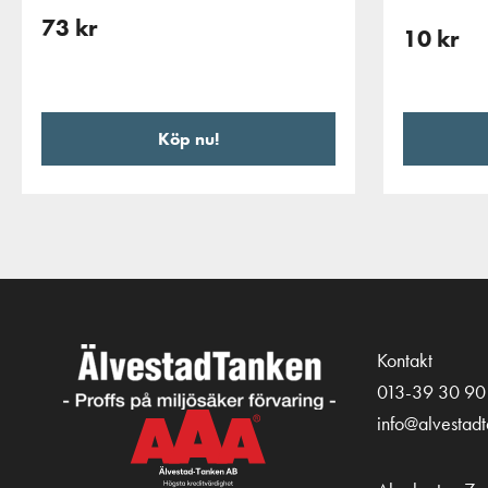
73
kr
10
kr
Köp nu!
Kontakt
013-39 30 90
info@alvestad