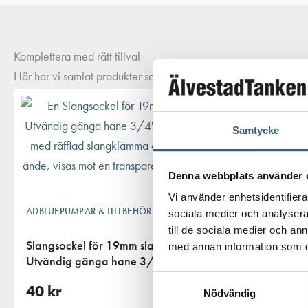
Komplettera med rätt tillval
Här har vi samlat produkter som ofta passar bra ihop med det du
Samtycke
ADBLUEPUMP
Denna webbplats använder 
Vi använder enhetsidentifierar
Dränkbar
ADBLUEPUMPAR & TILLBEHÖR
sociala medier och analysera 
till de sociala medier och a
Slangsockel för 19mm slang x
med annan information som du 
Utvändig gänga hane 3/4″
1 290
k
Samtyckesval
40
kr
Nödvändig