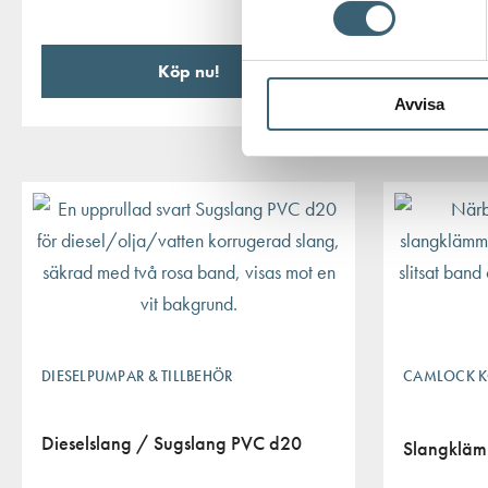
Köp nu!
Avvisa
DIESELPUMPAR & TILLBEHÖR
CAMLOCK K
Dieselslang / Sugslang PVC d20
Slangklä