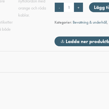
Bevattningstank
Lägg ti
-
+
240L
med
pump
Kategorier:
Bevattning & underhåll
,
mängd
Ladda ner produkt