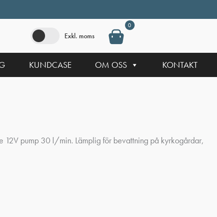
0
Exkl. moms
NG
KUNDCASE
OM OSS
KONTAKT
e 12V pump 30 l/min. Lämplig för bevattning på kyrkogårdar,