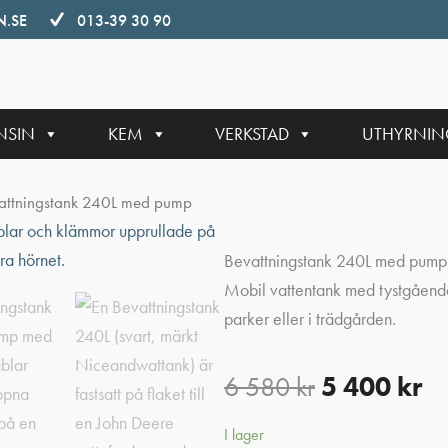
.SE
013-39 30 90
NSIN
KEM
VERKSTAD
UTHYRNI
attningstank 240L med pump
Bevattningstank 240L med pump
Mobil vattentank med tystgåend
parker eller i trädgården.
6 580
kr
5 400
kr
I lager