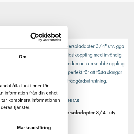
Om
andahålla funktioner för
n information från din enhet
 tur kombinera informationen
RINGAR &
SLANGKOPPLINGAR
deras tjänster.
Claber universaladapter 3/4″ utv.
gga
Marknadsföring
21
kr