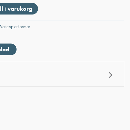
ll i varukorg
Vattenplattformar
blad