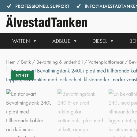
Hoppa
PROFESSIONELL SUPPORT
INFO@ALVESTADTANKEN
till
innehåll
VATTEN
ADBLUE
DIESEL
BE
Hem
/
Butik
/
Bevattning & underhåll
/
Vattenplattformar
/ Bev
NYHET