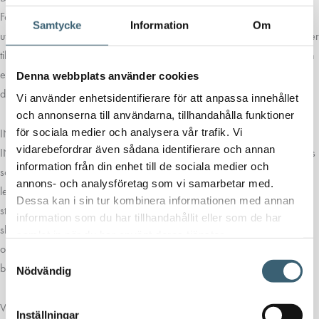
Förutom att vara det mest omfattande och universella på marknaden,
Samtycke
Information
Om
utmärker sig Clabers sortiment för känsla för detaljer, även när det gäller
tillbehör. Som Claber-kontakterna, som behåller en perfekt tätning även
efter flera års användning och tack vare Quick-Click-systemet kopplar
Denna webbplats använder cookies
du in och kopplar bort på ett ögonblick.
Vi använder enhetsidentifierare för att anpassa innehållet
och annonserna till användarna, tillhandahålla funktioner
för sociala medier och analysera vår trafik. Vi
INFRAPIPE – CLABER
vidarebefordrar även sådana identifierare och annan
INFRAPIPE AB är importör av Italienska företaget CLABER´s bevattnings
information från din enhet till de sociala medier och
sortiment.
CLABER
har sedan 1969 varit en av de ledande
annons- och analysföretag som vi samarbetar med.
leverantörerna inom bevattning med bevattnings produkter för små som
Dessa kan i sin tur kombinera informationen med annan
stora trädgårdar. CLABER tillverkar produkter så som vattenslangar,
information som du har tillhandahållit eller som de har
slangvindor, spolmunstycken, droppbevattning och pop-up sprinklers
samlat in när du har använt deras tjänster.
och mycket mer. Alla produkter är tillverkade i Clabers egna fabriker
Samtyckesval
belägna i norra Italien.
Nödvändig
Välkommen att
kontakta
oss för mer information om produkten.
Inställningar