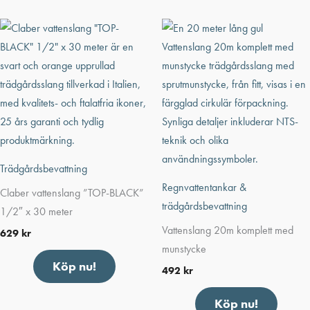
Trädgårdsbevattning
Regnvattentankar &
Claber vattenslang ”TOP-BLACK”
trädgårdsbevattning
1/2″ x 30 meter
Vattenslang 20m komplett med
629
kr
munstycke
Köp nu!
492
kr
Köp nu!