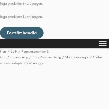
Inga produkter i varukorgen.
Inga produkter i varukorgen.
Fortsätt handla
Hem
/
Butik
/
Regnvattentankar &
trädgårdsbevattning
/
Trädgårdsbevattning
/
Slangkopplingar
/ Claber
universaladapter 3/4″ utv. gga