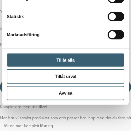
Ytterligare information
Statistik
Inga attribut att visa.
Marknadsföring
Produktblad
Tillåt alla
Dokument
Typ
Storlek
Ladda ner
Tillåt urval
Ladda ner produktblad
Avvisa
Komplettera med rätt tillval
Här har vi samlat produkter som ofta passar bra ihop med det du tittar på
– för en mer komplett lösning.