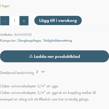
I lager
Claber
Lägg till i varukorg
-
+
universaladapter
3/4"
utv.
Artikelnr:
86360000
gga
Kategorier:
Slangkopplingar
,
Trädgårdsbevattning
mängd
Ladda ner produktblad
Detaljerad beskrivning
Claber universaladapter 3/4″ utv. gga
Claber universaladapter 3/4″ utv. gga är en koppling mellan till
exempel en slang och ett tillbehör som har invändig gänga.