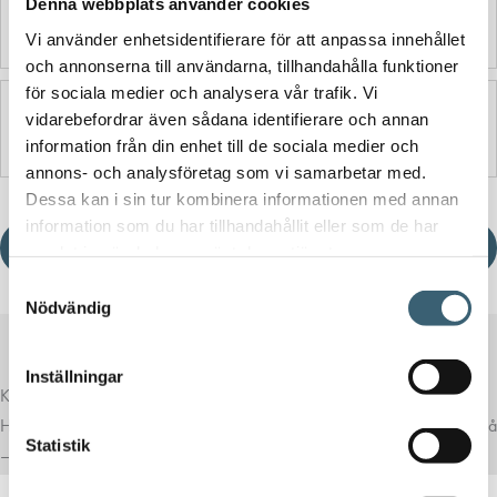
Denna webbplats använder cookies
Ytterligare information
Vi använder enhetsidentifierare för att anpassa innehållet
och annonserna till användarna, tillhandahålla funktioner
för sociala medier och analysera vår trafik. Vi
Produktblad
vidarebefordrar även sådana identifierare och annan
information från din enhet till de sociala medier och
annons- och analysföretag som vi samarbetar med.
Dessa kan i sin tur kombinera informationen med annan
information som du har tillhandahållit eller som de har
Ladda ner produktblad
samlat in när du har använt deras tjänster.
Samtyckesval
Nödvändig
Inställningar
Komplettera med rätt tillval
Här har vi samlat produkter som ofta passar bra ihop med det du tittar på
Statistik
– för en mer komplett lösning.