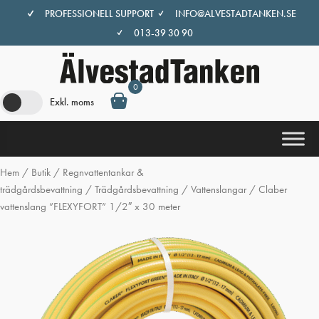
Hoppa
PROFESSIONELL SUPPORT
INFO@ALVESTADTANKEN.SE
till
013-39 30 90
innehåll
0
Exkl. moms
Hem
/
Butik
/
Regnvattentankar &
trädgårdsbevattning
/
Trädgårdsbevattning
/
Vattenslangar
/ Claber
vattenslang ”FLEXYFORT” 1/2″ x 30 meter