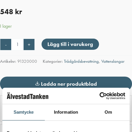
548
kr
I lager
Claber
Lägg till i varukorg
-
+
vattenslang
"FLEXYFORT"
1/2"
Artikelnr:
91320000
Kategorier:
Trädgårdsbevattning
,
Vattenslangar
x
30
meter
mängd
Ladda ner produktblad
Detaljerad beskrivning
Samtycke
Information
Om