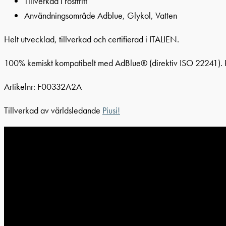
Tillverkad i rostfritt
Användningsområde Adblue, Glykol, Vatten
Helt utvecklad, tillverkad och certifierad i ITALIEN.
100% kemiskt kompatibelt med AdBlue® (direktiv ISO 22241). Rob
Artikelnr: F00332A2A
Tillverkad av världsledande
Piusi!