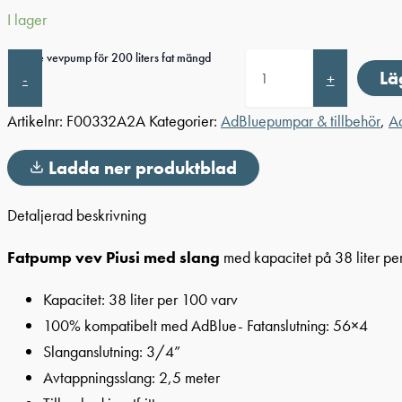
I lager
AdBlue vevpump för 200 liters fat mängd
Lä
-
+
Artikelnr:
F00332A2A
Kategorier:
AdBluepumpar & tillbehör
,
Ad
Ladda ner produktblad
Detaljerad beskrivning
Fatpump vev Piusi med slang
med kapacitet på 38 liter pe
Kapacitet: 38 liter per 100 varv
100% kompatibelt med AdBlue- Fatanslutning: 56×4
Slanganslutning: 3/4”
Avtappningsslang: 2,5 meter