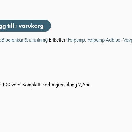
gg till i varukorg
Bluetankar & utrustning
Etiketter:
Fatpump
,
Fatpump Adblue
,
Vev
r 100 varv. Komplett med sugrör, slang 2,5m.