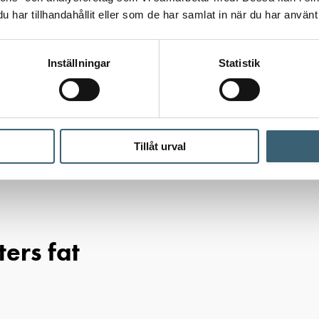
har tillhandahållit eller som de har samlat in när du har använt 
Inställningar
Statistik
Tillåt urval
lbehör
/ AdBlue vevpump för 200 liters fat
ers fat