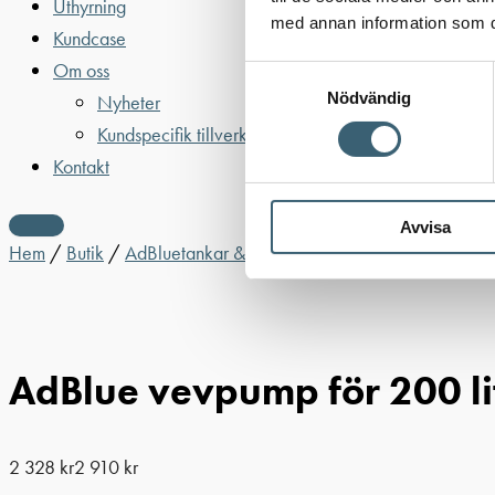
Uthyrning
med annan information som du 
Kundcase
Om oss
Samtyckesval
Nödvändig
Nyheter
Kundspecifik tillverkning
Kontakt
Avvisa
Hem
/
Butik
/
AdBluetankar & utrustning
/
AdBluepumpar & til
AdBlue vevpump för 200 lit
2 328
kr
2 910
kr