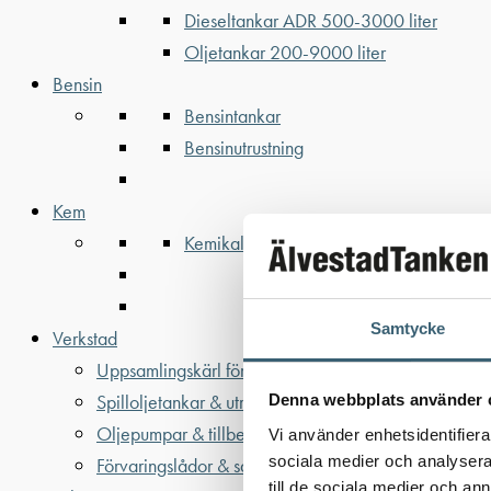
Dieseltankar ADR 500-3000 liter
Oljetankar 200-9000 liter
Bensin
Bensintankar
Bensinutrustning
Kem
Kemikalietankar
Samtycke
Verkstad
Uppsamlingskärl för fat & IBC
Spilloljetankar & utrustning
Denna webbplats använder 
Oljepumpar & tillbehör
Vi använder enhetsidentifierar
sociala medier och analysera 
Förvaringslådor & sandlådor
till de sociala medier och a