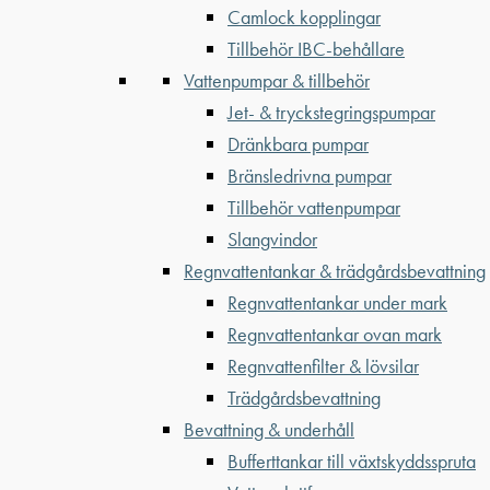
Camlock kopplingar
Tillbehör IBC-behållare
Vattenpumpar & tillbehör
Jet- & tryckstegringspumpar
Dränkbara pumpar
Bränsledrivna pumpar
Tillbehör vattenpumpar
Slangvindor
Regnvattentankar & trädgårdsbevattning
Regnvattentankar under mark
Regnvattentankar ovan mark
Regnvattenfilter & lövsilar
Trädgårdsbevattning
Bevattning & underhåll
Bufferttankar till växtskyddsspruta