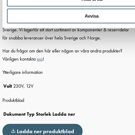
Produktblad
Älvestad-Tanken AB
har sedan 2004 sålt och
Avvisa
marknadsfört
Piusi’s
pumpar och tillbehör för bränslehantering i
Sverige. Vi lagerför ett stort sortiment av komponenter & reservdelar
för snabba leveranser över hela Sverige och Norge.
Har du frågor om den här eller någon av våra andra produkter?
Vänligen kontakta
oss
!
Ytterligare information
Volt
230V, 12V
Produktblad
Dokument
Typ
Storlek
Ladda ner
Ladda ner produktblad