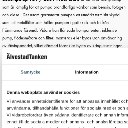
som är lämplig för att pumpa brandfarliga vätskor som bensin, fotogen
och diesel. Dessutom garanterar pumpen ett utmärkt termiskt skydd
samt ett metallfilter som håller pumpen i gott skick och fri från
främmande föremål. Vidare kan flänsade komponenter, inklusive
pump, flödesmätare och filter, monteras eller bytas utan användning
av tätningsmedel, vilket därmed förenklar byten av kringutrustningen.
OBS – Levereras utan kabel och kabelgenomföring
Teknisk specifikation
Samtycke
Information
Kapacitet – 50 l/min
Denna webbplats använder cookies
Anslutningsgänga in & ut tum – 1” 1”
Sughöjd max m – 2 m (med bottenventil 4 m)
Vi använder enhetsidentifierare för att anpassa innehållet och
användarna, tillhandahålla funktioner för sociala medier och a
Elanslutning – Välj mellan 12V eller 230V anslutning
Vi vidarebefordrar även sådana identifierare och annan inform
Motoreffekt – 250 Watt
enhet till de sociala medier och annons- och analysföretag 
Strömförbrukning – 12V 21 Amp / 230V 1 Amp