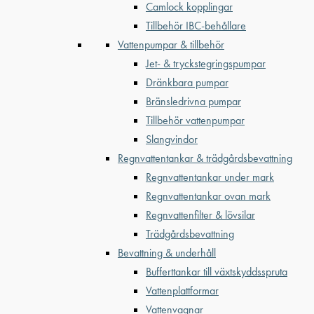
Camlock kopplingar
Tillbehör IBC-behållare
Vattenpumpar & tillbehör
Jet- & tryckstegringspumpar
Dränkbara pumpar
Bränsledrivna pumpar
Tillbehör vattenpumpar
Slangvindor
Regnvattentankar & trädgårdsbevattning
Regnvattentankar under mark
Regnvattentankar ovan mark
Regnvattenfilter & lövsilar
Trädgårdsbevattning
Bevattning & underhåll
Bufferttankar till växtskyddsspruta
Vattenplattformar
Vattenvagnar