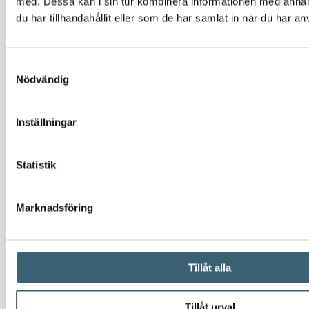
med. Dessa kan i sin tur kombinera informationen med anna
Arbetstryck max – 0,6 bar
du har tillhandahållit eller som de har samlat in när du har an
Tryckhöjd max – 5 meter
Anti-brusfilter (elektromagnetisk kompatibilitet EMC)
Mått LxBxH – 253x141x172
Samtyckesval
Nödvändig
Vikt – 7 kg
Tillval:
Inställningar
Bensinslang
Statistik
Tankhandtag för bensin
Digitalt räkneverk K24 för bensin
Sugrör
Marknadsföring
Certifikat:
Tillåt alla
EX50 CES16 Certification
EX50 ATEX CESI 12 Certification
Tillåt urval