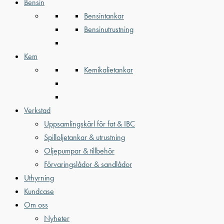
Bensin
Bensintankar
Bensinutrustning
Kem
Kemikalietankar
Verkstad
Uppsamlingskärl för fat & IBC
Spilloljetankar & utrustning
Oljepumpar & tillbehör
Förvaringslådor & sandlådor
Uthyrning
Kundcase
Om oss
Nyheter