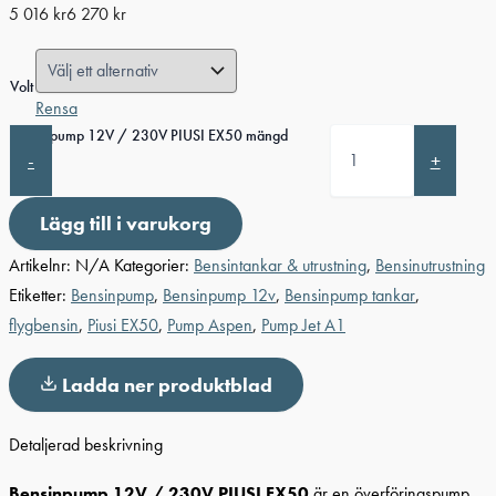
5 016
kr
6 270
kr
Volt
Rensa
Bensinpump 12V / 230V PIUSI EX50 mängd
-
+
Lägg till i varukorg
Artikelnr:
N/A
Kategorier:
Bensintankar & utrustning
,
Bensinutrustning
Etiketter:
Bensinpump
,
Bensinpump 12v
,
Bensinpump tankar
,
flygbensin
,
Piusi EX50
,
Pump Aspen
,
Pump Jet A1
Ladda ner produktblad
Detaljerad beskrivning
Bensinpump 12V / 230V PIUSI EX50
är en överföringspump